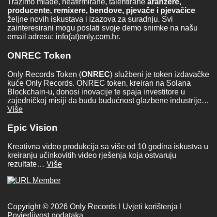
Tražimo mlade, neafirmirane, talentirane
aranžere,
producente, remixere, bendove, pjevače i pjevačice
željne novih iskustava i izazova za suradnju. Svi
zainteresirani mogu poslati svoje demo snimke na našu
email adresu:
info(at)only.com.hr
.
ONREC Token
Only Records Token (
ONREC
) službeni je token izdavačke
kuće Only Records. ONREC token, kreiran na Solana
Blockchain-u, donosi inovacije te spaja investitore u
zajedničkoj misiji da budu budućnost glazbene industrije…
Više
Epic Vision
Kreativna video produkcija sa više od 10 godina iskustva u
kreiranju učinkovitih video rješenja koja ostvaruju
rezultate…
Više
Copyright © 2026 Only Records I
Uvjeti korištenja
I
Povjerljivost podataka