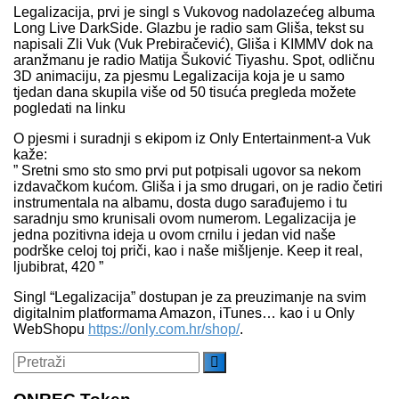
Legalizacija, prvi je singl s Vukovog nadolazećeg albuma
Long Live DarkSide. Glazbu je radio sam Gliša, tekst su
napisali Zli Vuk (Vuk Prebiračević), Gliša i KIMMV dok na
aranžmanu je radio Matija Šuković Tiyashu. Spot, odličnu
3D animaciju, za pjesmu Legalizacija koja je u samo
tjedan dana skupila više od 50 tisuća pregleda možete
pogledati na linku
O pjesmi i suradnji s ekipom iz Only Entertainment-a Vuk
kaže:
” Sretni smo sto smo prvi put potpisali ugovor sa nekom
izdavačkom kućom. Gliša i ja smo drugari, on je radio četiri
instrumentala na albamu, dosta dugo sarađujemo i tu
saradnju smo krunisali ovom numerom. Legalizacija je
jedna pozitivna ideja u ovom crnilu i jedan vid naše
podrške celoj toj priči, kao i naše mišljenje. Keep it real,
ljubibrat, 420 ”
Singl “Legalizacija” dostupan je za preuzimanje na svim
digitalnim platformama Amazon, iTunes… kao i u Only
WebShopu
https://only.com.hr/shop/
.
Search
Pretraži
for: