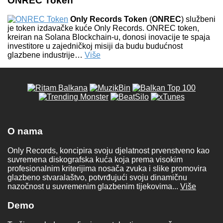
ONREC Token
Only Records Token
(
ONREC
) službeni
je token izdavačke kuće Only Records. ONREC token,
kreiran na Solana Blockchain-u, donosi inovacije te spaja
investitore u zajedničkoj misiji da budu budućnost
glazbene industrije…
Više
O nama
Only Records, koncipira svoju djelatnost prvenstveno kao
suvremena diskografska kuća koja prema visokim
profesionalnim kriterijima nosača zvuka i slike promovira
glazbeno stvaralaštvo, potvrđujući svoju dinamičnu
nazočnost u suvremenim glazbenim tijekovima...
Više
Demo