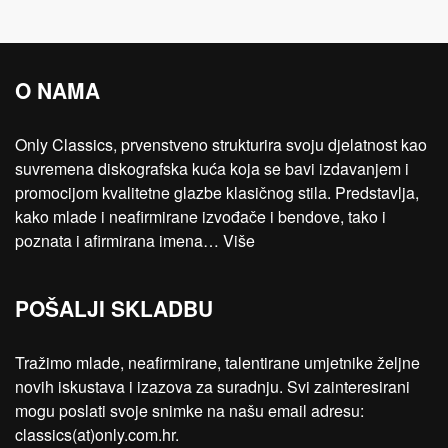
O NAMA
Only Classics, prvenstveno strukturira svoju djelatnost kao
suvremena diskografska kuća koja se bavi izdavanjem i
promocijom kvalitetne glazbe klasičnog stila. Predstavlja,
kako mlade i neafirmirane izvođače i bendove, tako i
poznata i afirmirana imena…
Više
POŠALJI SKLADBU
Tražimo mlade, neafirmirane, talentirane umjetnike željne
novih iskustava i izazova za suradnju. Svi zainteresirani
mogu poslati svoje snimke na našu email adresu:
classics(at)only.com.hr.