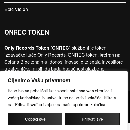
Epic Vision
ONREC TOKEN
Only Records Token
(
ONREC
) službeni je token
izdavačke kuće Only Records. ONREC token, kreiran na
Solana Blockchain-u, donosi inovacije te spaja investitore
u zajedničkoj misiji da budu budućnost glazbene
industrije…
Više
Cijenimo Vašu privatnost
Kako bismo poboljšali funkcionalnost naše web stranice i
vašeg korisničkog iskustva, tutac.de koristi kolačiće. Klikom
Copyright © 2026 Only Records I
Uvjeti korištenja
I
Povjerljivost
na "Prihvati sve" pristajete na našu upotrebu kolačića.
podataka
facebook
instagram
youtub
Odbaci sve
Prihvati sve