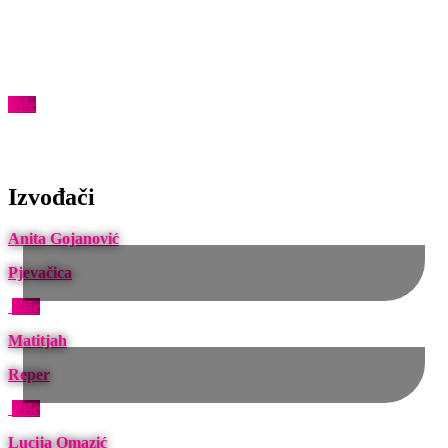
Za Vas možemo izraditi aranžman ili doraditi već postojeći, napraviti
mix i mastering pjesme ili CD-a. Surađujemo s profesionalnim
studijskim glazbenicima, aranžerima, producentima, ton
majstorima... koji imaju dugogodišnje iskustvo...
Više
Izvođači
Anita Gojanović
Pjevačica
Više
Matitjah
Reper
Više
Lucija Omazić