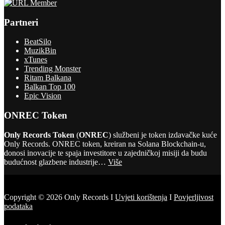
Partneri
BeatSilo
MuzikBin
xTunes
Trending Monster
Ritam Balkana
Balkan Top 100
Epic Vision
ONREC Token
Only Records Token
(
ONREC
) službeni je token izdavačke kuće
Only Records. ONREC token, kreiran na Solana Blockchain-u,
donosi inovacije te spaja investitore u zajedničkoj misiji da budu
budućnost glazbene industrije…
Više
Copyright © 2026 Only Records I
Uvjeti korištenja
I
Povjerljivost
podataka