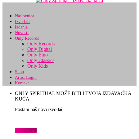
Naslovnica
Izvođači
Izdanja
Novosti
Only Records
Only Records
Only Digital
Only Etno
Only Classics
Only Kids
Shop
Artist Login
Kontakt
ONLY SPIRITUAL MOŽE BITI I TVOJA IZDAVAČKA
KUĆA
Postani naš novi izvođač
Pošalji upit