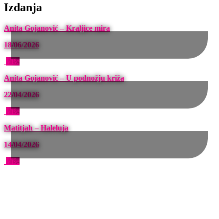
Izdanja
Anita Gojanović – Kraljice mira
18/06/2026
Više
Anita Gojanović – U podnožju križa
22/04/2026
Više
Matitjah – Haleluja
14/04/2026
Više
Produkcija