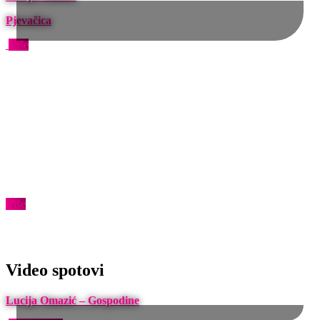
Pjevačica
Više
Koncertna agencija
Osnovne djelatnosti agencije uključuju organiziranje kulturnih
programa i događanja, organiziranje nastupa na domaćim i
međunarodnim festivalima, pripremu i organiziranje koncerata i
koncertnih turneja te zastupanja izvođača iz regije.
Više
Video spotovi
Lucija Omazić – Gospodine