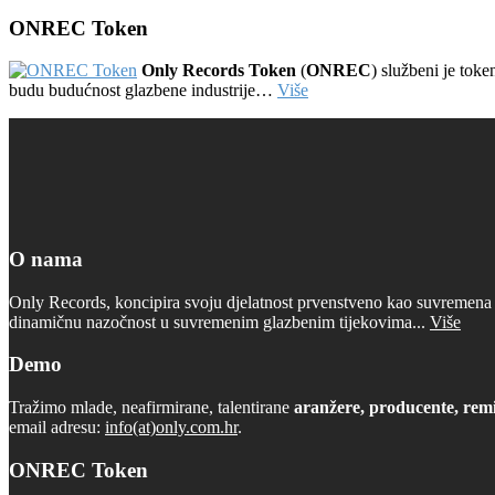
ONREC Token
Only Records Token
(
ONREC
) službeni je tok
budu budućnost glazbene industrije…
Više
O nama
Only Records, koncipira svoju djelatnost prvenstveno kao suvremena d
dinamičnu nazočnost u suvremenim glazbenim tijekovima...
Više
Demo
Tražimo mlade, neafirmirane, talentirane
aranžere, producente, remi
email adresu:
info(at)only.com.hr
.
ONREC Token