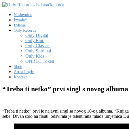
Naslovnica
Izvođači
Izdanja
Only Records
Only Digital
Only Etno
Only Classics
Only Spiritual
Only Kids
ONREC Token
Shop
Artist LogIn
Kontakt
“Treba ti netko” prvi singl s novog albu
“Treba ti netko” prvi je najavni singl sa novog 10-og albuma, “Knjig
sebe. Divan solo na flauti, odsvirala je talentirana mlada umjetnica Đu