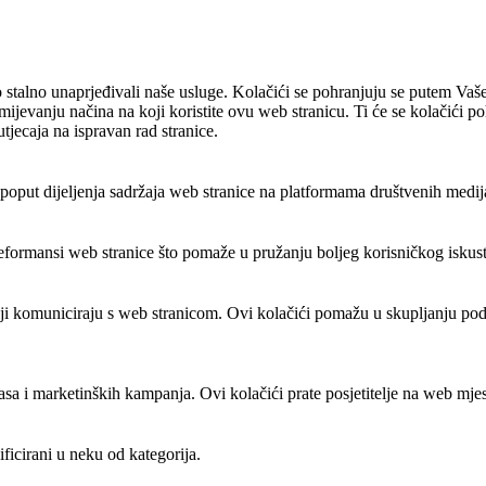
 stalno unaprjeđivali naše usluge. Kolačići se pohranjuju se putem Vaše
umijevanju načina na koji koristite ovu web stranicu. Ti će se kolačići 
utjecaja na ispravan rad stranice.
put dijeljenja sadržaja web stranice na platformama društvenih medija, p
reformansi web stranice što pomaže u pružanju boljeg korisničkog iskustv
elji komuniciraju s web stranicom. Ovi kolačići pomažu u skupljanju podat
lasa i marketinških kampanja. Ovi kolačići prate posjetitelje na web mjes
sificirani u neku od kategorija.