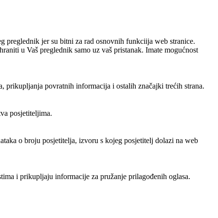
g preglednik jer su bitni za rad osnovnih funkciija web stranice.
pohraniti u Vaš preglednik samo uz vaš pristanak. Imate mogućnost
rikupljanja povratnih informacija i ostalih značajki trećih strana.
a posjetiteljima.
aka o broju posjetitelja, izvoru s kojeg posjetitelj dolazi na web
tima i prikupljaju informacije za pružanje prilagođenih oglasa.