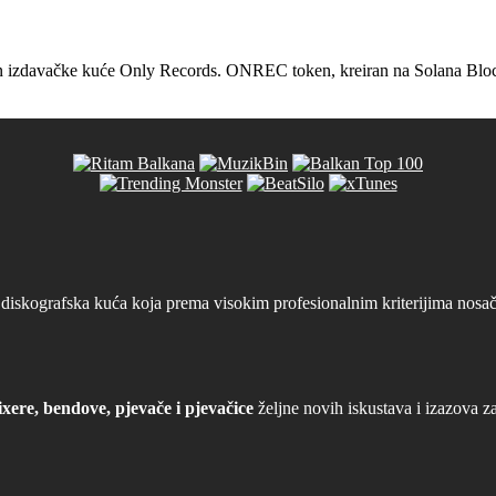
en izdavačke kuće Only Records. ONREC token, kreiran na Solana Blockch
iskografska kuća koja prema visokim profesionalnim kriterijima nosača
xere, bendove, pjevače i pjevačice
željne novih iskustava i izazova z