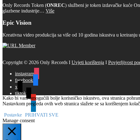
Only Records Token (
ONREC
) službeni je token izdavačke kuće On
glazbene industrije…
Više
Epic Vision
Kreativna video produkcija sa više od 10 godina iskustva u kreiranju 
Copyright © 2026 Only Records I
Uvjeti korištenja
I
Povjerljivost po
instagram
facebook
x
tiktok
Kako bi vam omogućili bolje korisničko iskustvo, ova stranica pohranj
youtube
Nastavkom pregleda ovih web stranica slažete se sa korištenjem kolač
linkedin
Postavke
PRIHVATI SVE
Manage consent