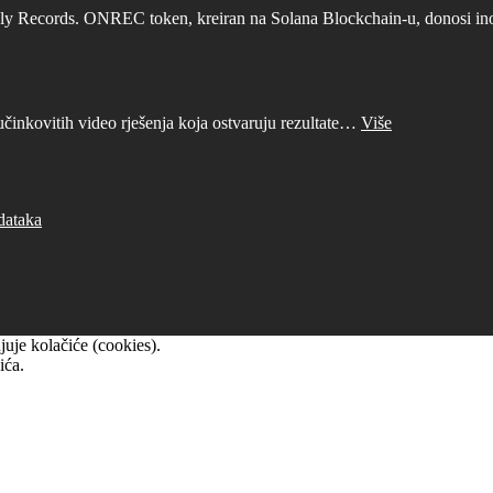
ly Records. ONREC token, kreiran na Solana Blockchain-u, donosi inova
učinkovitih video rješenja koja ostvaruju rezultate…
Više
dataka
uje kolačiće (cookies).
ića.