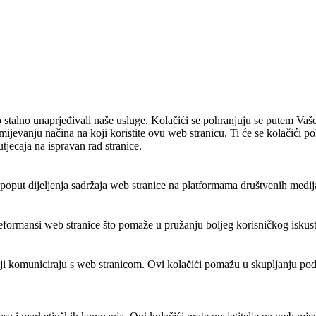
 stalno unaprjeđivali naše usluge. Kolačići se pohranjuju se putem Vaše
umijevanju načina na koji koristite ovu web stranicu. Ti će se kolačići 
utjecaja na ispravan rad stranice.
put dijeljenja sadržaja web stranice na platformama društvenih medija, p
reformansi web stranice što pomaže u pružanju boljeg korisničkog iskustv
elji komuniciraju s web stranicom. Ovi kolačići pomažu u skupljanju podat