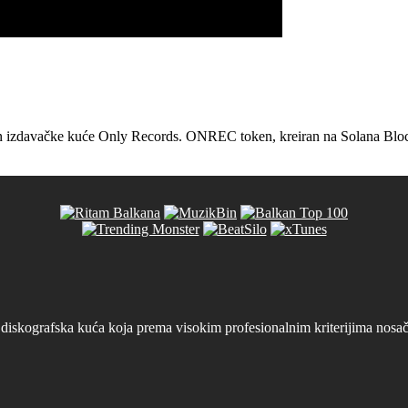
en izdavačke kuće Only Records. ONREC token, kreiran na Solana Blockch
iskografska kuća koja prema visokim profesionalnim kriterijima nosača