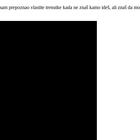
am prepoznao vlastite trenutke kada ne znaš kamo ideš, ali znaš da mora