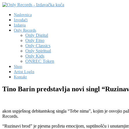
Naslovnica
Izvođači
Izdanja
Only Records
Only Digital
Only Etno
Only Classics
Only Spiritual
Only Kids
ONREC Token
Shop
Artist LogIn
Kontakt
Tino Barin predstavlja novi singl “Ruzina
akon uspješnog debitantskog singla “Tebe nima”, kojim je osvojio p
Records.
“Ruzinavi brod” je pjesma prožeta emocijom, suptilnošću i unutarnjim p