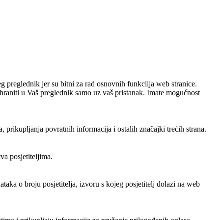
g preglednik jer su bitni za rad osnovnih funkciija web stranice.
pohraniti u Vaš preglednik samo uz vaš pristanak. Imate mogućnost
rikupljanja povratnih informacija i ostalih značajki trećih strana.
a posjetiteljima.
aka o broju posjetitelja, izvoru s kojeg posjetitelj dolazi na web