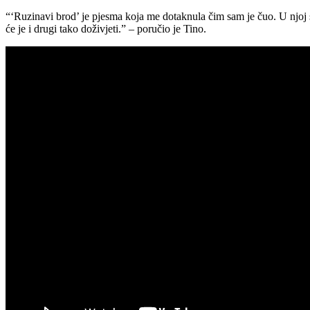
“‘Ruzinavi brod’ je pjesma koja me dotaknula čim sam je čuo. U njoj s
će je i drugi tako doživjeti.” – poručio je Tino.