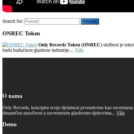
Search for:
Pretraži
ONREC Token
Only Records Token
(
ONREC
) službeni je tok
budu budućnost glazbene industrije…
Više
O nama
Only Records, koncipira svoju djelatnost prvenstveno kao suvremena d
dinamičnu nazočnost u suvremenim glazbenim tijekovima...
Više
Demo