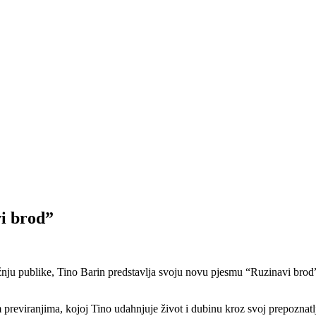
vi brod”
ažnju publike, Tino Barin predstavlja svoju novu pjesmu “Ruzinavi br
reviranjima, kojoj Tino udahnjuje život i dubinu kroz svoj prepoznatljivi