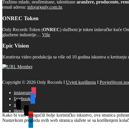
Tražimo mlade, neafirmirane, talentirane
aranžere, producente, remi
email adresu:
info(at)only.com.hr
.
ONREC Token
Only Records Token (
ONREC
) službeni je token izdavačke kuće On
glazbene industrije…
Više
Epic Vision
Kreativna video produkcija sa više od 10 godina iskustva u kreiranju 
Copyright © 2026 Only Records I
Uvjeti korištenja
I
Povjerljivost po
instagram
facebook
x
tiktok
Kako bi vam omogućili bolje korisničko iskustvo, ova stranica pohranj
youtube
Nastavkom pregleda ovih web stranica slažete se sa korištenjem kolač
linkedin