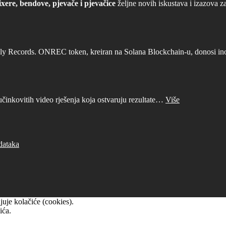
xere, bendove, pjevače i pjevačice
željne novih iskustava i izazova z
ly Records. ONREC token, kreiran na Solana Blockchain-u, donosi inova
učinkovitih video rješenja koja ostvaruju rezultate…
Više
dataka
uje kolačiće (cookies).
ića.