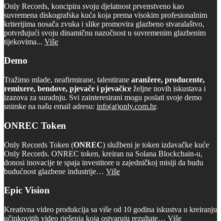
Only Records, koncipira svoju djelatnost prvenstveno kao
suvremena diskografska kuća koja prema visokim profesionalnim
kriterijima nosača zvuka i slike promovira glazbeno stvaralaštvo,
potvrđujući svoju dinamičnu nazočnost u suvremenim glazbenim
tijekovima...
Više
Demo
Tražimo mlade, neafirmirane, talentirane
aranžere, producente,
remixere, bendove, pjevače i pjevačice
željne novih iskustava i
izazova za suradnju. Svi zainteresirani mogu poslati svoje demo
snimke na našu email adresu:
info(at)only.com.hr
.
ONREC Token
Only Records Token (
ONREC
) službeni je token izdavačke kuće
Only Records. ONREC token, kreiran na Solana Blockchain-u,
donosi inovacije te spaja investitore u zajedničkoj misiji da budu
budućnost glazbene industrije…
Više
Epic Vision
Kreativna video produkcija sa više od 10 godina iskustva u kreiranju
učinkovitih video rješenja koja ostvaruju rezultate…
Više