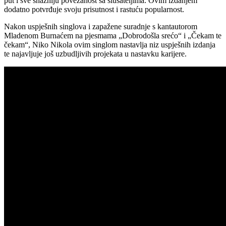
put i sve snažniju povezanost sa slušateljima. Ovim izdanjem
dodatno potvrđuje svoju prisutnost i rastuću popularnost.
Nakon uspješnih singlova i zapažene suradnje s kantautorom
Mladenom Burnaćem na pjesmama „Dobrodošla srećo“ i „Čekam te
čekam“, Niko Nikola ovim singlom nastavlja niz uspješnih izdanja
te najavljuje još uzbudljivih projekata u nastavku karijere.