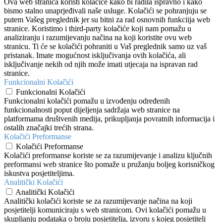
Ova web stranica koristi kolačiće kako bi radila ispravno i kako
bismo stalno unaprjeđivali naše usluge. Kolačići se pohranjuju se
putem Vašeg preglednik jer su bitni za rad osnovnih funkciija web
stranice. Koristimo i third-party kolačiće koji nam pomažu u
analiziranju i razumijevanju načina na koji koristite ovu web
stranicu. Ti će se kolačići pohraniti u Vaš preglednik samo uz vaš
pristanak. Imate mogućnost isključivanja ovih kolačića, ali
isključivanje nekih od njih može imati utjecaja na ispravan rad
stranice.
Funkcionalni Kolačići
Funkcionalni Kolačići
Funkcionalni kolačići pomažu u izvođenju određenih
funkcionalnosti poput dijeljenja sadržaja web stranice na
platformama društvenih medija, prikupljanja povratnih informacija i
ostalih značajki trećih strana.
Kolačići Preformanse
Kolačići Preformanse
Kolačići preformanse koriste se za razumijevanje i analizu ključnih
preformansi web stranice što pomaže u pružanju boljeg korisničkog
iskustva posjetiteljima.
Analitički Kolačići
Analitički Kolačići
Analitički kolačići koriste se za razumijevanje načina na koji
posjetitelji komuniciraju s web stranicom. Ovi kolačići pomažu u
skupljanju podataka o broju posjetitelja, izvoru s kojeg posjetitelj