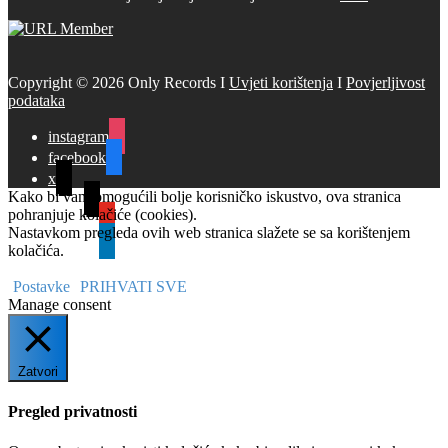
Copyright © 2026 Only Records I
Uvjeti korištenja
I
Povjerljivost
podataka
instagram
facebook
x
Kako bi vam omogućili bolje korisničko iskustvo, ova stranica
tiktok
pohranjuje kolačiće (cookies).
youtube
Nastavkom pregleda ovih web stranica slažete se sa korištenjem
linkedin
kolačića.
Postavke
PRIHVATI SVE
Manage consent
Zatvori
Pregled privatnosti