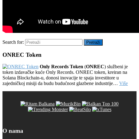
Search for:
Pretraži
ONREC Token
Only Records Token
(
ONREC
) službeni je
token izdavačke kuće Only Records. ONREC token, kreiran na
Solana Blockchain-u, donosi inovacije te spaja investitore u
zajedničkoj misiji da budu budućnost glazbene industrije…
Više
O nama