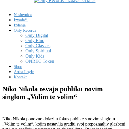
Naslovnica
Izvođači
Izdanja
Only Records
Only Digital
Only Etno
Only Classics
Only Spiritual
Only Kids
ONREC Token
Shop
Artist LogIn
Kontakt
Niko Nikola osvaja publiku novim
singlom „Volim te volim“
Niko Nikola ponovno dolazi u fokus publike s novim singlom
„Volim te volim“, kojim nastavlja graditi svoj prepoznatljiv glazbeni