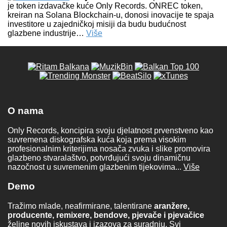
je token izdavačke kuće Only Records. ONREC token,
kreiran na Solana Blockchain-u, donosi inovacije te spaja
investitore u zajedničkoj misiji da budu budućnost
glazbene industrije…
Više
O nama
Only Records, koncipira svoju djelatnost prvenstveno kao
suvremena diskografska kuća koja prema visokim
profesionalnim kriterijima nosača zvuka i slike promovira
glazbeno stvaralaštvo, potvrđujući svoju dinamičnu
nazočnost u suvremenim glazbenim tijekovima...
Više
Demo
Tražimo mlade, neafirmirane, talentirane
aranžere,
producente, remixere, bendove, pjevače i pjevačice
željne novih iskustava i izazova za suradnju. Svi