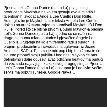
Pjesma Let’s Gonna Dance (La La La) prvi je singl
producenta Maykoh-a na kojem gostuju dvoje mladih i
talentiranih izvođača Angela Lee Cuello i Don Rulle.
Autor glazbe je Maykoh, autor teksta Angela Lee Cuello
dok su na aranžmanu zajedno surađivali Maykoh i DJ Don
Rulle. Pored što će biti na prvom albumu Maykoh-a pjesma
Let’s Gonna Dance (La La La) ujedno će se naći i na
drugom albumu mlade autorice i pjevačice Angele Lee
Cuello iz Urugvaja na kojem trenutno radi u suradnji s
brojnim producentima i izvođačima uglavnom iz Južne
Amerike i SAD-a. Pjesma je mix pop i hip hop žanra te će
sigurno pronaći svoju publiku i kod nas. Maykoh će nas
definitivno i dalje oduševljavati odličnim beat-ovima budući
da već sada najavljuje izlazak svog drugog singla. Pjesma
Let’s Gonna Dance (La La La) dostupna je i na svim večim
servisima poput iTunes-a, GooglePlay-a…