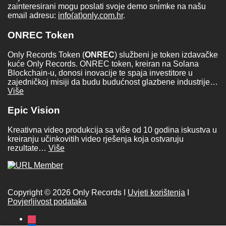
zainteresirani mogu poslati svoje demo snimke na našu
email adresu:
info(at)only.com.hr
.
ONREC Token
Only Records Token (
ONREC
) službeni je token izdavačke
kuće Only Records. ONREC token, kreiran na Solana
Blockchain-u, donosi inovacije te spaja investitore u
zajedničkoj misiji da budu budućnost glazbene industrije…
Više
Epic Vision
Kreativna video produkcija sa više od 10 godina iskustva u
kreiranju učinkovitih video rješenja koja ostvaruju
rezultate…
Više
Copyright © 2026 Only Records I
Uvjeti korištenja
I
Povjerljivost podataka
instagram