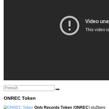
Search
Pretraži
for:
ONREC Token
Only Records Token
(
ONREC
) službeni