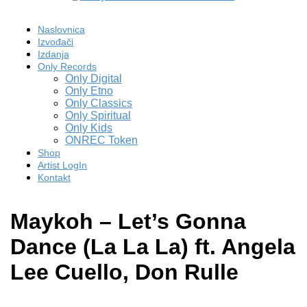
Naslovnica
Izvođači
Izdanja
Only Records
Only Digital
Only Etno
Only Classics
Only Spiritual
Only Kids
ONREC Token
Shop
Artist LogIn
Kontakt
​Maykoh – Let’s Gonna
Dance (La La La) ft. Angela
Lee Cuello, Don Rulle