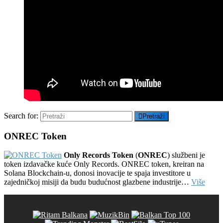
Search for:
Pretraži
ONREC Token
Only Records Token
(
ONREC
) službeni je
token izdavačke kuće Only Records. ONREC token, kreiran na
Solana Blockchain-u, donosi inovacije te spaja investitore u
zajedničkoj misiji da budu budućnost glazbene industrije…
Više