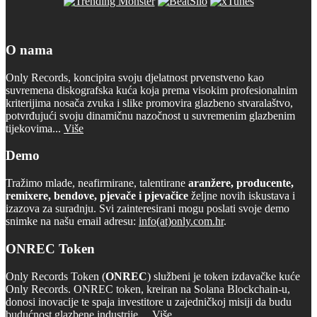
O nama
Only Records, koncipira svoju djelatnost prvenstveno kao
suvremena diskografska kuća koja prema visokim profesionalnim
kriterijima nosača zvuka i slike promovira glazbeno stvaralaštvo,
potvrđujući svoju dinamičnu nazočnost u suvremenim glazbenim
tijekovima...
Više
Demo
Tražimo mlade, neafirmirane, talentirane
aranžere, producente,
remixere, bendove, pjevače i pjevačice
željne novih iskustava i
izazova za suradnju. Svi zainteresirani mogu poslati svoje demo
snimke na našu email adresu:
info(at)only.com.hr
.
ONREC Token
Only Records Token (
ONREC
) službeni je token izdavačke kuće
Only Records. ONREC token, kreiran na Solana Blockchain-u,
donosi inovacije te spaja investitore u zajedničkoj misiji da budu
budućnost glazbene industrije…
Više