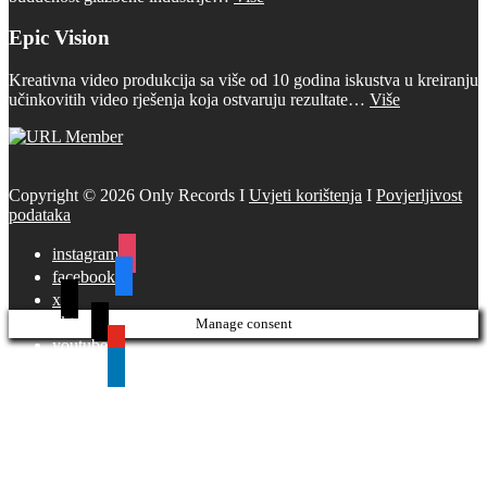
Epic Vision
Kreativna video produkcija sa više od 10 godina iskustva u kreiranju
učinkovitih video rješenja koja ostvaruju rezultate…
Više
Copyright © 2026 Only Records I
Uvjeti korištenja
I
Povjerljivost
podataka
instagram
facebook
x
tiktok
Manage consent
youtube
linkedin