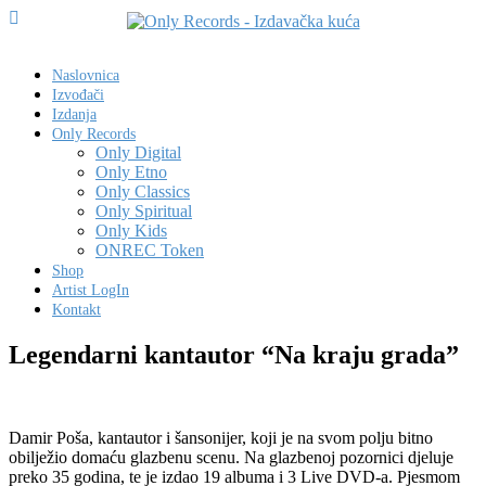
Naslovnica
Izvođači
Izdanja
Only Records
Only Digital
Only Etno
Only Classics
Only Spiritual
Only Kids
ONREC Token
Shop
Artist LogIn
Kontakt
Legendarni kantautor “Na kraju grada”
Damir Poša, kantautor i šansonijer, koji je na svom polju bitno
obilježio domaću glazbenu scenu. Na glazbenoj pozornici djeluje
preko 35 godina, te je izdao 19 albuma i 3 Live DVD-a. Pjesmom