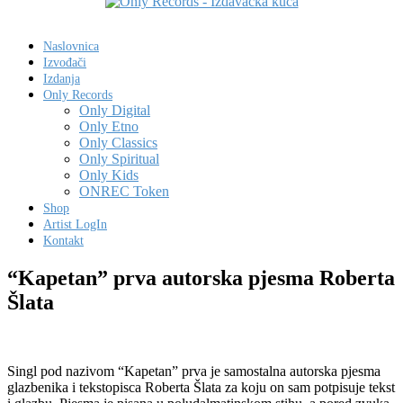
Naslovnica
Izvođači
Izdanja
Only Records
Only Digital
Only Etno
Only Classics
Only Spiritual
Only Kids
ONREC Token
Shop
Artist LogIn
Kontakt
“Kapetan” prva autorska pjesma Roberta
Šlata
Singl pod nazivom “Kapetan” prva je samostalna autorska pjesma
glazbenika i tekstopisca Roberta Šlata za koju on sam potpisuje tekst