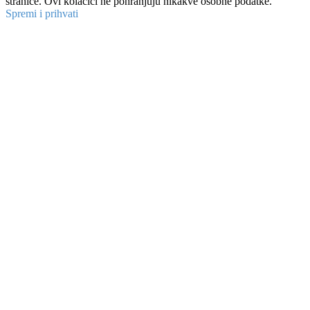
stranice. Ovi kolačići ne pohranjuju nikakve osobne podatke.
Spremi i prihvati