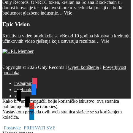
Only Records. ONREC token, kreiran na Solana Blockchain-u,
donosi inovacije te spaja investitore u zajedničkoj misiji da budu
budućnost glazbene industrije…
Više
Epic Vision
Kreativna video produkcija sa više od 10 godina iskustva u kreiranju
učinkovitih video rješenja koja ostvaruju rezultate…
Više
Copyright © 2026 Only Records I
Uvjeti korištenja
I
Povjerljivost
podataka
instagram
facebook
x
Kako bi vam omogućili bolje korisničko iskustvo, ova stranica
tiktok
pohranjuje kolačiće (cookies).
youtube
Nastavkom pregleda ovih web stranica slažete se sa korištenjem
linkedin
kolačića.
Postavke
PRIHVATI SVE