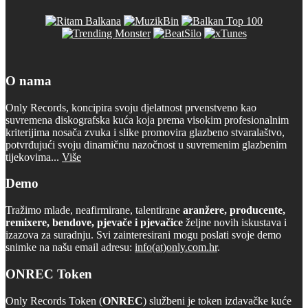
O nama
Only Records, koncipira svoju djelatnost prvenstveno kao
suvremena diskografska kuća koja prema visokim profesionalnim
kriterijima nosača zvuka i slike promovira glazbeno stvaralaštvo,
potvrđujući svoju dinamičnu nazočnost u suvremenim glazbenim
tijekovima...
Više
Demo
Tražimo mlade, neafirmirane, talentirane
aranžere, producente,
remixere, bendove, pjevače i pjevačice
željne novih iskustava i
izazova za suradnju. Svi zainteresirani mogu poslati svoje demo
snimke na našu email adresu:
info(at)only.com.hr
.
ONREC Token
Only Records Token (
ONREC
) službeni je token izdavačke kuće