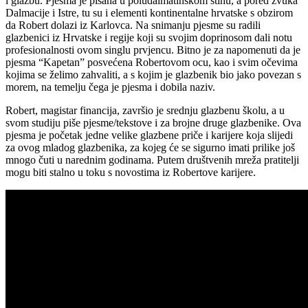
i glazbu. Pjesma je pisana u poludalmatinskom stihu, a pored zvuka
Dalmacije i Istre, tu su i elementi kontinentalne hrvatske s obzirom
da Robert dolazi iz Karlovca. Na snimanju pjesme su radili
glazbenici iz Hrvatske i regije koji su svojim doprinosom dali notu
profesionalnosti ovom singlu prvjencu. Bitno je za napomenuti da je
pjesma “Kapetan” posvećena Robertovom ocu, kao i svim očevima
kojima se želimo zahvaliti, a s kojim je glazbenik bio jako povezan s
morem, na temelju čega je pjesma i dobila naziv.
Robert, magistar financija, završio je srednju glazbenu školu, a u
svom studiju piše pjesme/tekstove i za brojne druge glazbenike. Ova
pjesma je početak jedne velike glazbene priče i karijere koja slijedi
za ovog mladog glazbenika, za kojeg će se sigurno imati prilike još
mnogo čuti u narednim godinama. Putem društvenih mreža pratitelji
mogu biti stalno u toku s novostima iz Robertove karijere.