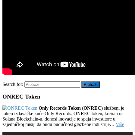
Search for:
Pretraži
ONREC Token
Only Records Token
(
ONREC
) službeni je
token izdavačke kuće Only Records. ONREC token, kreiran na
Solana Blockchain-u, donosi inovacije te spaja investitore u
zajedničkoj misiji da budu budućnost glazbene industrije…
Više