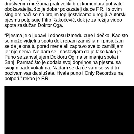
društvenim mrežama prati veliki broj komentara pohvale
obožavatelja, što je dobar pokazatelj da će F.R. i s ovim
singlom naći se na brojim top ljestvicama u regiji. Autorski
pjesmu potpisuje Filip Rakočević, dok je za režiju video
spota zaslužan Doktor Oga.
“Pjesma je o ljubavi i odnosu između cure i dečka. Kao sto
se može vidjeti u spotu dok repam zamišljam i prisjećam
se da je ona tu pored mene ali zapravo sve to zamišljam
jer nje nema. Ne dam se i nastavljam dalje tako kako je.
Puno se zahvaljujem Doktoru Ogi na snimanju spota i
Sanji Parmać što je dodala svoj doprinos na pjesmu sa
svojim back vokalima. Nadam se da će vam se sviditi i
pozivam vas da slušate. Hvala puno i Only Recordsu na
potpori.” rekao je F.R.