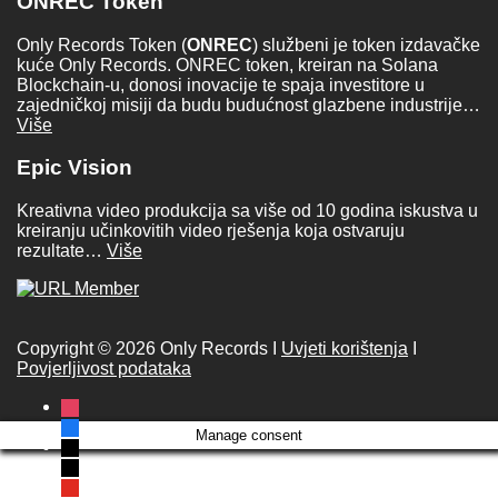
ONREC Token
Only Records Token (
ONREC
) službeni je token izdavačke
kuće Only Records. ONREC token, kreiran na Solana
Blockchain-u, donosi inovacije te spaja investitore u
zajedničkoj misiji da budu budućnost glazbene industrije…
Više
Epic Vision
Kreativna video produkcija sa više od 10 godina iskustva u
kreiranju učinkovitih video rješenja koja ostvaruju
rezultate…
Više
Copyright © 2026 Only Records I
Uvjeti korištenja
I
Povjerljivost podataka
instagram
facebook
Manage consent
x
tiktok
youtube