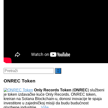
Search
Pretraži
for:
ONREC Token
Only Records Token
(
ONREC
) službeni
je token izdavačke kuće Only Records. ONREC token,
kreiran na Solana Blockchain-u, donosi inovacije te spaja
investitore u zajedničkoj misiji da budu budućnost
glazbene industrije…
Više