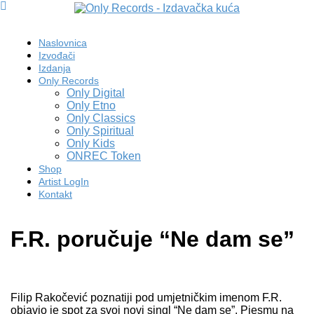
Naslovnica
Izvođači
Izdanja
Only Records
Only Digital
Only Etno
Only Classics
Only Spiritual
Only Kids
ONREC Token
Shop
Artist LogIn
Kontakt
F.R. poručuje “Ne dam se”
Filip Rakočević poznatiji pod umjetničkim imenom F.R.
objavio je spot za svoj novi singl “Ne dam se”. Pjesmu na