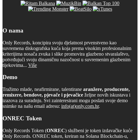
O nama
Only Records, koncipira svoju djelatnost prvenstveno kao
suvremena diskografska kuća koja prema visokim profesionalnim
kriterijima nosača zvuka i slike promovira glazbeno stvaralaštvo,
potvrđujući svoju dinamičnu nazočnost u suvremenim glazbenim
tijekovima...
Više
Demo
Tražimo mlade, neafirmirane, talentirane
aranžere, producente,
remixere, bendove, pjevače i pjevačice
željne novih iskustava i
izazova za suradnju. Svi zainteresirani mogu poslati svoje demo
snimke na našu email adresu:
info(at)only.com.hr
.
ONREC Token
Only Records Token (
ONREC
) službeni je token izdavačke kuće
Only Records. ONREC token, kreiran na Solana Blockchain-u,