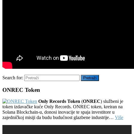
Search for:
Pretraži
ONREC Token
Only Records Token
(
ONREC
) službeni je
token izdavačke kuće Only Records. ONREC token, kreiran na
Solana Blockchain-u, donosi inovacije te spaja investitore u
zajedničkoj misiji da budu budućnost glazbene industrije…
Više