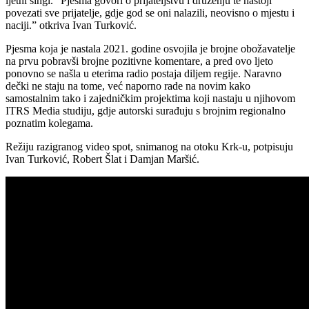
ljetni singl. “Pjesma govori o prijateljstvu i druženju te nastoji
povezati sve prijatelje, gdje god se oni nalazili, neovisno o mjestu i
naciji.” otkriva Ivan Turković.
Pjesma koja je nastala 2021. godine osvojila je brojne obožavatelje
na prvu pobravši brojne pozitivne komentare, a pred ovo ljeto
ponovno se našla u eterima radio postaja diljem regije. Naravno
dečki ne staju na tome, već naporno rade na novim kako
samostalnim tako i zajedničkim projektima koji nastaju u njihovom
ITRS Media studiju, gdje autorski surađuju s brojnim regionalno
poznatim kolegama.
Režiju razigranog video spot, snimanog na otoku Krk-u, potpisuju
Ivan Turković, Robert Šlat i Damjan Maršić.