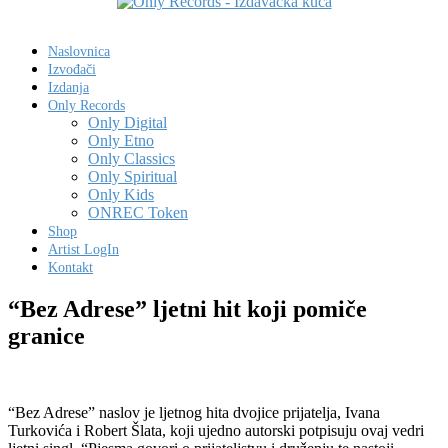
Naslovnica
Izvođači
Izdanja
Only Records
Only Digital
Only Etno
Only Classics
Only Spiritual
Only Kids
ONREC Token
Shop
Artist LogIn
Kontakt
“Bez Adrese” ljetni hit koji pomiče
granice
“Bez Adrese” naslov je ljetnog hita dvojice prijatelja, Ivana
Turkovića i Robert Šlata, koji ujedno autorski potpisuju ovaj vedri