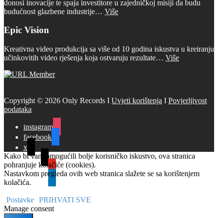
donosi inovacije te spaja investitore u zajedničkoj misiji da budu
budućnost glazbene industrije…
Više
Epic Vision
Kreativna video produkcija sa više od 10 godina iskustva u kreiranju
učinkovitih video rješenja koja ostvaruju rezultate…
Više
Copyright © 2026 Only Records I
Uvjeti korištenja
I
Povjerljivost
podataka
instagram
facebook
x
Kako bi vam omogućili bolje korisničko iskustvo, ova stranica
tiktok
pohranjuje kolačiće (cookies).
youtube
Nastavkom pregleda ovih web stranica slažete se sa korištenjem
linkedin
kolačića.
Postavke
PRIHVATI SVE
Manage consent