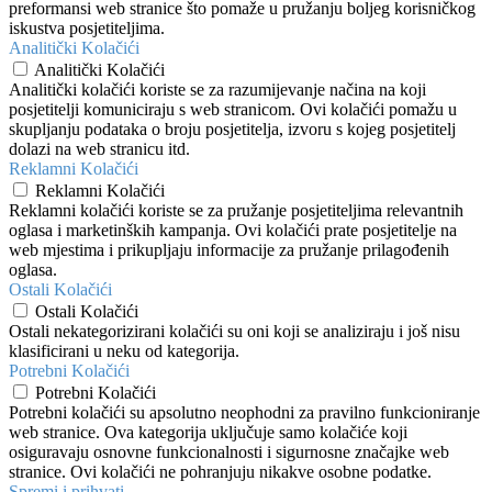
preformansi web stranice što pomaže u pružanju boljeg korisničkog
iskustva posjetiteljima.
Analitički Kolačići
Analitički Kolačići
Analitički kolačići koriste se za razumijevanje načina na koji
posjetitelji komuniciraju s web stranicom. Ovi kolačići pomažu u
skupljanju podataka o broju posjetitelja, izvoru s kojeg posjetitelj
dolazi na web stranicu itd.
Reklamni Kolačići
Reklamni Kolačići
Reklamni kolačići koriste se za pružanje posjetiteljima relevantnih
oglasa i marketinških kampanja. Ovi kolačići prate posjetitelje na
web mjestima i prikupljaju informacije za pružanje prilagođenih
oglasa.
Ostali Kolačići
Ostali Kolačići
Ostali nekategorizirani kolačići su oni koji se analiziraju i još nisu
klasificirani u neku od kategorija.
Potrebni Kolačići
Potrebni Kolačići
Potrebni kolačići su apsolutno neophodni za pravilno funkcioniranje
web stranice. Ova kategorija uključuje samo kolačiće koji
osiguravaju osnovne funkcionalnosti i sigurnosne značajke web
stranice. Ovi kolačići ne pohranjuju nikakve osobne podatke.
Spremi i prihvati