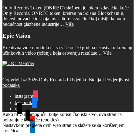
Only Records Token (
ONREC
) službeni je token izdavačke kuće
Only Records. ONREC token, kreiran na Solana Blockchain-u,
donosi inovacije te spaja investitore u zajedničkoj misiji da budu
budućnost glazbene industrije…
Više
Epic Vision
Kreativna video produkcija sa više od 10 godina iskustva u kreiranju
učinkovitih video rješenja koja ostvaruju rezultate…
Više
Copyright © 2026 Only Records I
Uvjeti korištenja
I
Povjerljivost
podataka
instagram
facebook
x
Kako bi vam omogućili bolje korisničko iskustvo, ova stranica
tiktok
pohranjuje kolačiće (cookies).
youtube
Nastavkom pregleda ovih web stranica slažete se sa korištenjem
linkedin
kolačića.