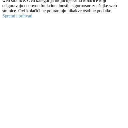
web stranice. Ova kategorija uključuje samo kolačiće koji
osiguravaju osnovne funkcionalnosti i sigurnosne značajke web
stranice. Ovi kolačići ne pohranjuju nikakve osobne podatke.
Spremi i prihvati