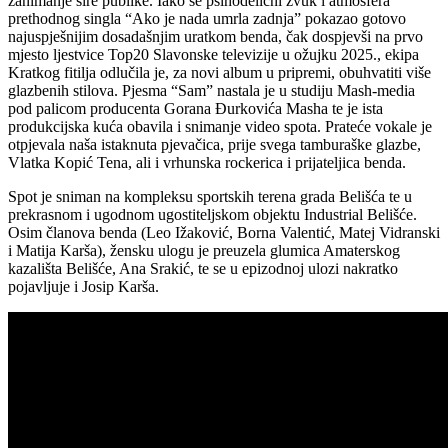
zanimanje šire publike. Iako se psihodelični zvuk i atmosfera
prethodnog singla “Ako je nada umrla zadnja” pokazao gotovo
najuspješnijim dosadašnjim uratkom benda, čak dospjevši na prvo
mjesto ljestvice Top20 Slavonske televizije u ožujku 2025., ekipa
Kratkog fitilja odlučila je, za novi album u pripremi, obuhvatiti više
glazbenih stilova. Pjesma “Sam” nastala je u studiju Mash-media
pod palicom producenta Gorana Đurkovića Masha te je ista
produkcijska kuća obavila i snimanje video spota. Prateće vokale je
otpjevala naša istaknuta pjevačica, prije svega tamburaške glazbe,
Vlatka Kopić Tena, ali i vrhunska rockerica i prijateljica benda.
Spot je sniman na kompleksu sportskih terena grada Belišća te u
prekrasnom i ugodnom ugostiteljskom objektu Industrial Belišće.
Osim članova benda (Leo Ižaković, Borna Valentić, Matej Vidranski
i Matija Karša), žensku ulogu je preuzela glumica Amaterskog
kazališta Belišće, Ana Srakić, te se u epizodnoj ulozi nakratko
pojavljuje i Josip Karša.