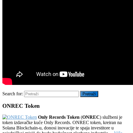
Search for:
Pretraži
ONREC Token
Only Records Token
(
ONREC
) službeni je
token izdavačke kuće Only Records. ONREC token, kreiran na
Solana Blockchain-u, donosi inovacije te spaja investitore u