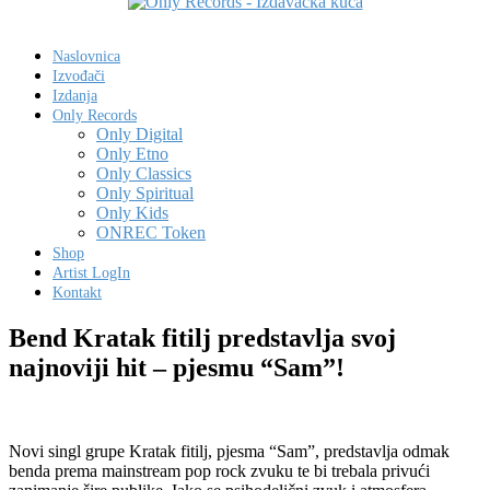
Naslovnica
Izvođači
Izdanja
Only Records
Only Digital
Only Etno
Only Classics
Only Spiritual
Only Kids
ONREC Token
Shop
Artist LogIn
Kontakt
Bend Kratak fitilj predstavlja svoj
najnoviji hit – pjesmu “Sam”!
Novi singl grupe Kratak fitilj, pjesma “Sam”, predstavlja odmak
benda prema mainstream pop rock zvuku te bi trebala privući