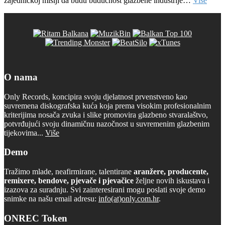
zajedničkoj misiji da budu budućnost glazbene industrije…
Više
O nama
Only Records, koncipira svoju djelatnost prvenstveno kao
suvremena diskografska kuća koja prema visokim profesionalnim
kriterijima nosača zvuka i slike promovira glazbeno stvaralaštvo,
potvrđujući svoju dinamičnu nazočnost u suvremenim glazbenim
tijekovima...
Više
Demo
Tražimo mlade, neafirmirane, talentirane
aranžere, producente,
remixere, bendove, pjevače i pjevačice
željne novih iskustava i
izazova za suradnju. Svi zainteresirani mogu poslati svoje demo
snimke na našu email adresu:
info(at)only.com.hr
.
ONREC Token