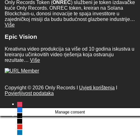
Only Records Token (
ONREC
) službeni je token izdavačke
kuće Only Records. ONREC token, kreiran na Solana
Blockchain-u, donosi inovacije te spaja investitore u
zajedničkoj misiji da budu budućnost glazbene industrije…
Više
Epic Vision
Kreativna video produkcija sa više od 10 godina iskustva u
kreiranju učinkovitih video rješenja koja ostvaruju
rezultate…
Više
Copyright © 2026 Only Records I
Uvjeti korištenja
I
Povjerljivost podataka
instagram
facebook
Manage consent
x
tiktok
youtube
linkedin