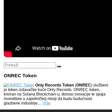
Search
Pretraži
for:
ONREC Token
Only Records Token
(
ONREC
) službeni
je token izdavačke kuće Only Records. ONREC token,
kreiran na Solana Blockchain-u, donosi inovacije te spaja
investitore u zajedničkoj misiji da budu budućnost
glazbene industrije…
Više