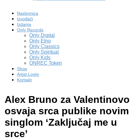
Naslovnica
Izvođači
Izdanja
Only Records
Only Digital
Only Etno
Only Classics
Only Spiritual
Only Kids
ONREC Token
Shop
Artist LogIn
Kontakt
Alex Bruno za Valentinovo
osvaja srca publike novim
singlom ‘Zaključaj me u
srce’