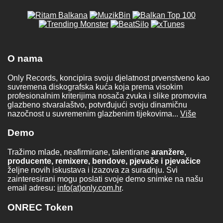
O nama
Only Records, koncipira svoju djelatnost prvenstveno kao
suvremena diskografska kuća koja prema visokim
profesionalnim kriterijima nosača zvuka i slike promovira
glazbeno stvaralaštvo, potvrđujući svoju dinamičnu
nazočnost u suvremenim glazbenim tijekovima...
Više
Demo
Tražimo mlade, neafirmirane, talentirane
aranžere,
producente, remixere, bendove, pjevače i pjevačice
željne novih iskustava i izazova za suradnju. Svi
zainteresirani mogu poslati svoje demo snimke na našu
email adresu:
info(at)only.com.hr
.
ONREC Token