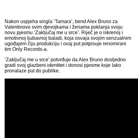
Nakon uspjeha singla ‘Tamara’, bend Alex Bruno za
Valentinovo svim djevojkama i ženama poklanja svoju
novu pjesmu ‘Zaključaj me u srce’. Riječ je o iskrenoj i
emotivnoj ljubavnoj baladi, koja osvaja svojim senzualnim
ugođajem čiju produkciju i ovaj put potpisuje renomirani
tim Only Records-a.
‘Zaključaj me u srce’ potvrđuje da Alex Bruno dosljedno
gradi svoj glazbeni identitet i donosi pjesme koje lako
pronalaze put do publike.