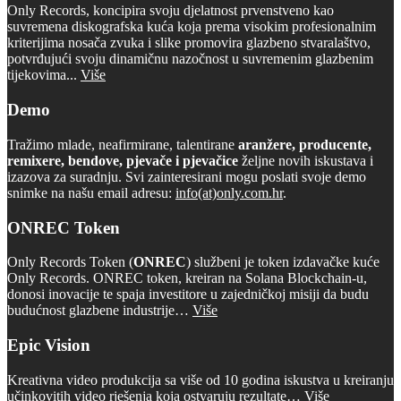
Only Records, koncipira svoju djelatnost prvenstveno kao
suvremena diskografska kuća koja prema visokim profesionalnim
kriterijima nosača zvuka i slike promovira glazbeno stvaralaštvo,
potvrđujući svoju dinamičnu nazočnost u suvremenim glazbenim
tijekovima...
Više
Demo
Tražimo mlade, neafirmirane, talentirane
aranžere, producente,
remixere, bendove, pjevače i pjevačice
željne novih iskustava i
izazova za suradnju. Svi zainteresirani mogu poslati svoje demo
snimke na našu email adresu:
info(at)only.com.hr
.
ONREC Token
Only Records Token (
ONREC
) službeni je token izdavačke kuće
Only Records. ONREC token, kreiran na Solana Blockchain-u,
donosi inovacije te spaja investitore u zajedničkoj misiji da budu
budućnost glazbene industrije…
Više
Epic Vision
Kreativna video produkcija sa više od 10 godina iskustva u kreiranju
učinkovitih video rješenja koja ostvaruju rezultate…
Više