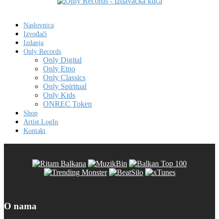
Naslovnica
Izvođači
Izdanja
Only Records
Only Digital
Only Etno
Only Classics
Only Spiritual
Only Kids
ONREC Token
Shop
Artist LogIn
Kontakt
O nama