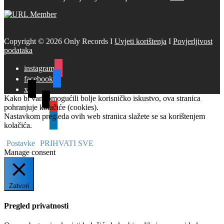
Copyright © 2026 Only Records I
Uvjeti korištenja
I
Povjerljivost
podataka
instagram
facebook
x
Kako bi vam omogućili bolje korisničko iskustvo, ova stranica
tiktok
pohranjuje kolačiće (cookies).
youtube
Nastavkom pregleda ovih web stranica slažete se sa korištenjem
linkedin
kolačića.
Postavke
PRIHVATI SVE
Manage consent
Zatvori
Pregled privatnosti