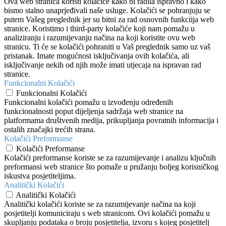
Ova web stranica koristi kolačiće kako bi radila ispravno i kako
bismo stalno unaprjeđivali naše usluge. Kolačići se pohranjuju se
putem Vašeg preglednik jer su bitni za rad osnovnih funkciija web
stranice. Koristimo i third-party kolačiće koji nam pomažu u
analiziranju i razumijevanju načina na koji koristite ovu web
stranicu. Ti će se kolačići pohraniti u Vaš preglednik samo uz vaš
pristanak. Imate mogućnost isključivanja ovih kolačića, ali
isključivanje nekih od njih može imati utjecaja na ispravan rad
stranice.
Funkcionalni Kolačići
Funkcionalni Kolačići
Funkcionalni kolačići pomažu u izvođenju određenih
funkcionalnosti poput dijeljenja sadržaja web stranice na
platformama društvenih medija, prikupljanja povratnih informacija i
ostalih značajki trećih strana.
Kolačići Preformanse
Kolačići Preformanse
Kolačići preformanse koriste se za razumijevanje i analizu ključnih
preformansi web stranice što pomaže u pružanju boljeg korisničkog
iskustva posjetiteljima.
Analitički Kolačići
Analitički Kolačići
Analitički kolačići koriste se za razumijevanje načina na koji
posjetitelji komuniciraju s web stranicom. Ovi kolačići pomažu u
skupljanju podataka o broju posjetitelja, izvoru s kojeg posjetitelj