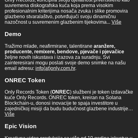
suvremena diskografska kuća koja prema visokim
profesionalnim kriterijima nosača zvuka i slike promovira
glazbeno stvaralaštvo, potvrđujući svoju dinamičnu
nazočnost u suvremenim glazbenim tijekovima...
Više
Demo
Tražimo mlade, neafirmirane, talentirane
aranžere,
producente, remixere, bendove, pjevače i pjevačice
željne novih iskustava i izazova za suradnju. Svi
zainteresirani mogu poslati svoje demo snimke na našu
email adresu:
info(at)only.com.hr
.
ONREC Token
Only Records Token (
ONREC
) službeni je token izdavačke
kuće Only Records. ONREC token, kreiran na Solana
Blockchain-u, donosi inovacije te spaja investitore u
zajedničkoj misiji da budu budućnost glazbene industrije…
Više
Epic Vision