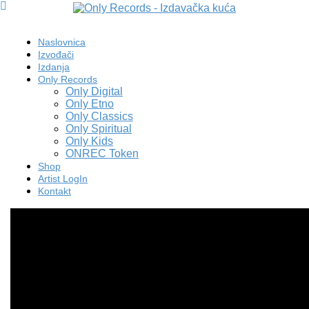
Naslovnica
Izvođači
Izdanja
Only Records
Only Digital
Only Etno
Only Classics
Only Spiritual
Only Kids
ONREC Token
Shop
Artist LogIn
Kontakt