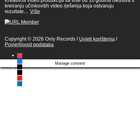
Kreativna video produkcija sa više od 10 godina iskustva u
kreiranju učinkovitih video rješenja koja ostvaruju
rezultate…
Više
Copyright © 2026 Only Records I
Uvjeti korištenja
I
Povjerljivost podataka
instagram
facebook
Manage consent
x
tiktok
youtube
linkedin