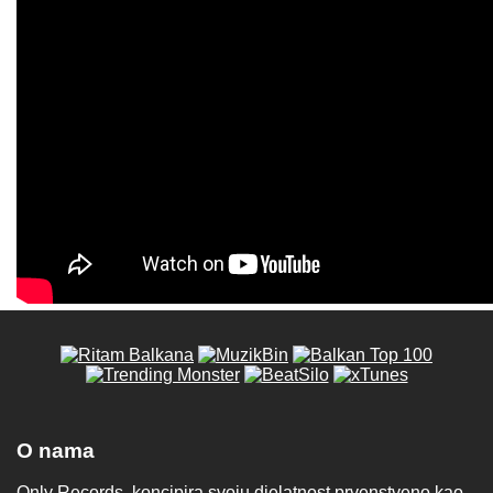
O nama
Only Records, koncipira svoju djelatnost prvenstveno kao