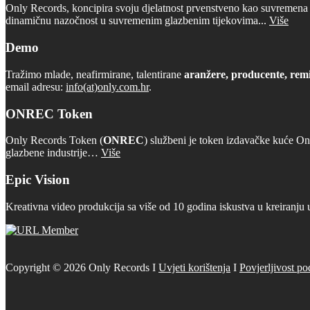
Only Records, koncipira svoju djelatnost prvenstveno kao suvremena d
dinamičnu nazočnost u suvremenim glazbenim tijekovima...
Više
Demo
Tražimo mlade, neafirmirane, talentirane
aranžere, producente, remi
email adresu:
info(at)only.com.hr
.
ONREC Token
Only Records Token (
ONREC
) službeni je token izdavačke kuće On
glazbene industrije…
Više
Epic Vision
Kreativna video produkcija sa više od 10 godina iskustva u kreiranju 
Copyright © 2026 Only Records I
Uvjeti korištenja
I
Povjerljivost po