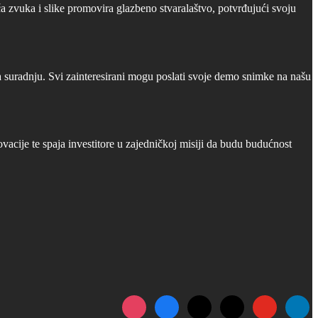
 zvuka i slike promovira glazbeno stvaralaštvo, potvrđujući svoju
a suradnju. Svi zainteresirani mogu poslati svoje demo snimke na našu
cije te spaja investitore u zajedničkoj misiji da budu budućnost
instagram
facebook
x
tiktok
youtube
linkedi