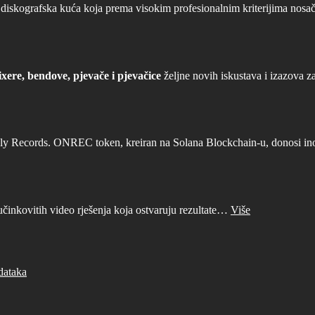
iskografska kuća koja prema visokim profesionalnim kriterijima nosača
xere, bendove, pjevače i pjevačice
željne novih iskustava i izazova z
ly Records. ONREC token, kreiran na Solana Blockchain-u, donosi inova
učinkovitih video rješenja koja ostvaruju rezultate…
Više
dataka