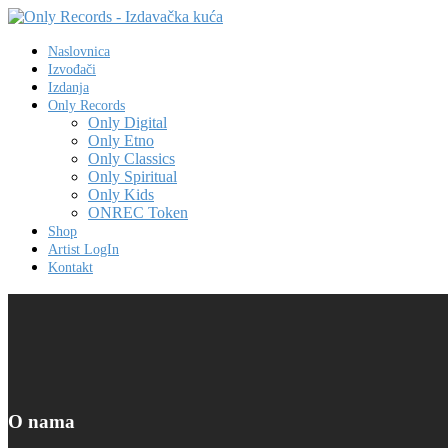
Naslovnica
Izvođači
Izdanja
Only Records
Only Digital
Only Etno
Only Classics
Only Spiritual
Only Kids
ONREC Token
Shop
Artist LogIn
Kontakt
O nama