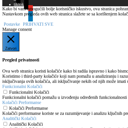
tiktok
Kako bi vam omogućili bolje korisničko iskustvo, ova stranica pohranj
youtube
Nastavkom pregleda ovih web stranica slažete se sa korištenjem kolač
linkedin
Postavke
PRIHVATI SVE
Manage consent
Zatvori
Pregled privatnosti
Ova web stranica koristi kolačiće kako bi radila ispravno i kako bismo
Koristimo i third-party kolačiće koji nam pomažu u analiziranju i raz
isključivanja ovih kolačića, ali isključivanje nekih od njih može imati 
Funkcionalni Kolačići
Funkcionalni Kolačići
Funkcionalni kolačići pomažu u izvođenju određenih funkcionalnosti po
Kolačići Preformanse
Kolačići Preformanse
Kolačići preformanse koriste se za razumijevanje i analizu ključnih p
Analitički Kolačići
Analitički Kolačići