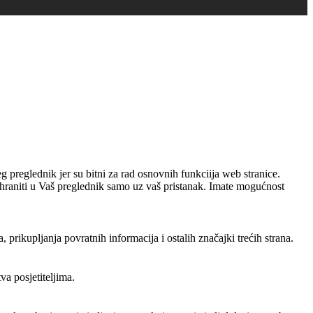
g preglednik jer su bitni za rad osnovnih funkciija web stranice.
pohraniti u Vaš preglednik samo uz vaš pristanak. Imate mogućnost
rikupljanja povratnih informacija i ostalih značajki trećih strana.
a posjetiteljima.