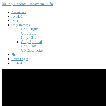
Naslovnica
Izvođači
Izdanja
Only Records
Only Digital
Only Etno
Only Classics
Only Spiritual
Only Kids
ONREC Token
Shop
Artist LogIn
Kontakt