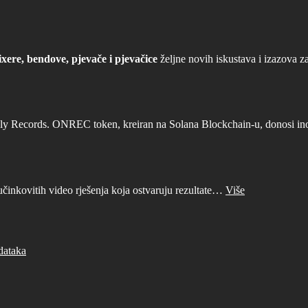
xere, bendove, pjevače i pjevačice
željne novih iskustava i izazova z
ly Records. ONREC token, kreiran na Solana Blockchain-u, donosi inova
učinkovitih video rješenja koja ostvaruju rezultate…
Više
dataka