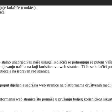
uje kolačiće (cookies).
ića.
 stalno unaprjeđivali naše usluge. Kolačići se pohranjuju se putem Vaše
umijevanju načina na koji koristite ovu web stranicu. Ti će se kolačići 
utjecaja na ispravan rad stranice.
put dijeljenja sadržaja web stranice na platformama društvenih medija, p
reformansi web stranice što pomaže u pružanju boljeg korisničkog iskustv