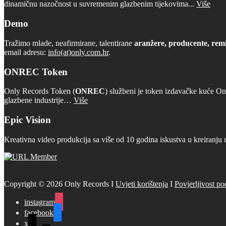
dinamičnu nazočnost u suvremenim glazbenim tijekovima...
Više
Demo
Tražimo mlade, neafirmirane, talentirane
aranžere, producente, remi
email adresu:
info(at)only.com.hr
.
ONREC Token
Only Records Token (
ONREC
) službeni je token izdavačke kuće On
glazbene industrije…
Više
Epic Vision
Kreativna video produkcija sa više od 10 godina iskustva u kreiranju 
Copyright © 2026 Only Records I
Uvjeti korištenja
I
Povjerljivost po
instagram
facebook
x