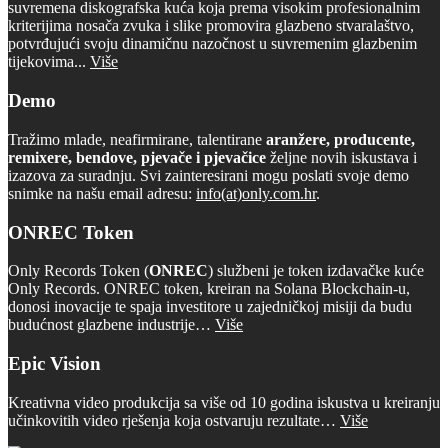
suvremena diskografska kuća koja prema visokim profesionalnim
kriterijima nosača zvuka i slike promovira glazbeno stvaralaštvo,
potvrđujući svoju dinamičnu nazočnost u suvremenim glazbenim
tijekovima...
Više
Demo
Tražimo mlade, neafirmirane, talentirane
aranžere, producente,
remixere, bendove, pjevače i pjevačice
željne novih iskustava i
izazova za suradnju. Svi zainteresirani mogu poslati svoje demo
snimke na našu email adresu:
info(at)only.com.hr
.
ONREC Token
Only Records Token (
ONREC
) službeni je token izdavačke kuće
Only Records. ONREC token, kreiran na Solana Blockchain-u,
donosi inovacije te spaja investitore u zajedničkoj misiji da budu
budućnost glazbene industrije…
Više
Epic Vision
Kreativna video produkcija sa više od 10 godina iskustva u kreiranju
učinkovitih video rješenja koja ostvaruju rezultate…
Više