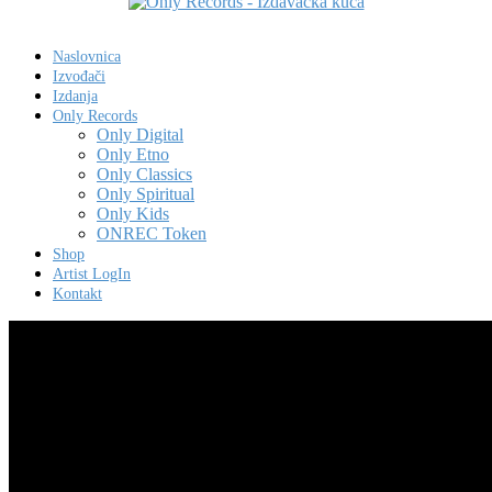
Naslovnica
Izvođači
Izdanja
Only Records
Only Digital
Only Etno
Only Classics
Only Spiritual
Only Kids
ONREC Token
Shop
Artist LogIn
Kontakt