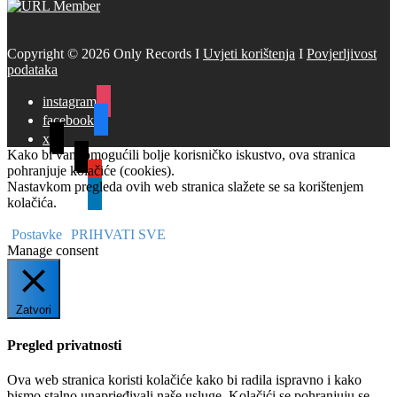
Copyright © 2026 Only Records I
Uvjeti korištenja
I
Povjerljivost
podataka
instagram
facebook
x
Kako bi vam omogućili bolje korisničko iskustvo, ova stranica
tiktok
pohranjuje kolačiće (cookies).
youtube
Nastavkom pregleda ovih web stranica slažete se sa korištenjem
linkedin
kolačića.
Postavke
PRIHVATI SVE
Manage consent
Zatvori
Pregled privatnosti
Ova web stranica koristi kolačiće kako bi radila ispravno i kako
bismo stalno unaprjeđivali naše usluge. Kolačići se pohranjuju se