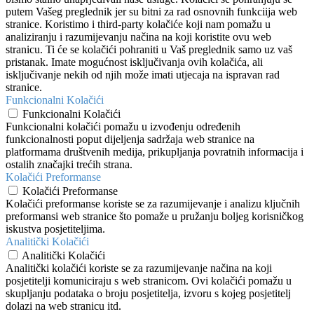
putem Vašeg preglednik jer su bitni za rad osnovnih funkciija web
stranice. Koristimo i third-party kolačiće koji nam pomažu u
analiziranju i razumijevanju načina na koji koristite ovu web
stranicu. Ti će se kolačići pohraniti u Vaš preglednik samo uz vaš
pristanak. Imate mogućnost isključivanja ovih kolačića, ali
isključivanje nekih od njih može imati utjecaja na ispravan rad
stranice.
Funkcionalni Kolačići
Funkcionalni Kolačići
Funkcionalni kolačići pomažu u izvođenju određenih
funkcionalnosti poput dijeljenja sadržaja web stranice na
platformama društvenih medija, prikupljanja povratnih informacija i
ostalih značajki trećih strana.
Kolačići Preformanse
Kolačići Preformanse
Kolačići preformanse koriste se za razumijevanje i analizu ključnih
preformansi web stranice što pomaže u pružanju boljeg korisničkog
iskustva posjetiteljima.
Analitički Kolačići
Analitički Kolačići
Analitički kolačići koriste se za razumijevanje načina na koji
posjetitelji komuniciraju s web stranicom. Ovi kolačići pomažu u
skupljanju podataka o broju posjetitelja, izvoru s kojeg posjetitelj
dolazi na web stranicu itd.