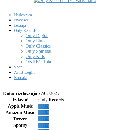
Naslovnica
Izvođači
Izdanja
Only Records
Only Digital
Only Etno
Only Classics
Only Spiritual
Only Kids
ONREC Token
Shop
Artist LogIn
Kontakt
Datum izdavanja
27/02/2025
Izdavač
Only Records
Apple Music
KUPI
Amazon Music
KUPI
Deezer
KUPI
Spotify
KUPI