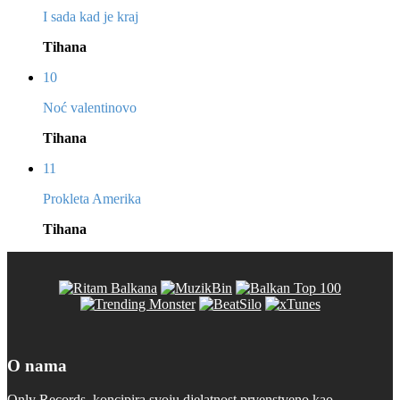
I sada kad je kraj
Tihana
10
Noć valentinovo
Tihana
11
Prokleta Amerika
Tihana
O nama
Only Records, koncipira svoju djelatnost prvenstveno kao