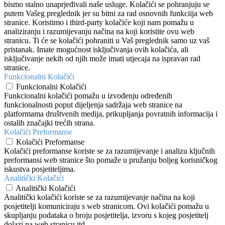
bismo stalno unaprjeđivali naše usluge. Kolačići se pohranjuju se
putem Vašeg preglednik jer su bitni za rad osnovnih funkciija web
stranice. Koristimo i third-party kolačiće koji nam pomažu u
analiziranju i razumijevanju načina na koji koristite ovu web
stranicu. Ti će se kolačići pohraniti u Vaš preglednik samo uz vaš
pristanak. Imate mogućnost isključivanja ovih kolačića, ali
isključivanje nekih od njih može imati utjecaja na ispravan rad
stranice.
Funkcionalni Kolačići
Funkcionalni Kolačići
Funkcionalni kolačići pomažu u izvođenju određenih
funkcionalnosti poput dijeljenja sadržaja web stranice na
platformama društvenih medija, prikupljanja povratnih informacija i
ostalih značajki trećih strana.
Kolačići Preformanse
Kolačići Preformanse
Kolačići preformanse koriste se za razumijevanje i analizu ključnih
preformansi web stranice što pomaže u pružanju boljeg korisničkog
iskustva posjetiteljima.
Analitički Kolačići
Analitički Kolačići
Analitički kolačići koriste se za razumijevanje načina na koji
posjetitelji komuniciraju s web stranicom. Ovi kolačići pomažu u
skupljanju podataka o broju posjetitelja, izvoru s kojeg posjetitelj
dolazi na web stranicu itd.