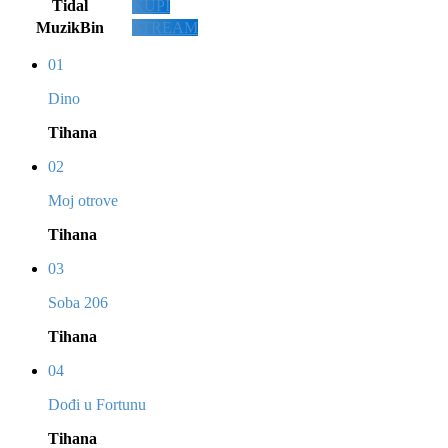
Tidal
KUPI
MuzikBin
STREAM
01
Dino
Tihana
02
Moj otrove
Tihana
03
Soba 206
Tihana
04
Dođi u Fortunu
Tihana