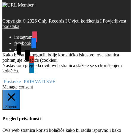
Copyright © 2026 Only Records I
Uvjeti korištenja
I
Povjerljivost
podataka
instagram
facebook
x
Kako bi vam omogućili bolje korisničko iskustvo, ova stranica
tiktok
pohranjuje kolačiće (cookies).
youtube
Nastavkom pregleda ovih web stranica slažete se sa korištenjem
linkedin
kolačića.
Postavke
PRIHVATI SVE
Manage consent
Zatvori
Pregled privatnosti
Ova web stranica koristi kolačiće kako bi radila ispravno i kako