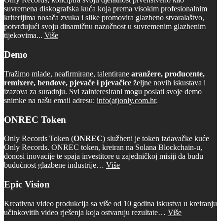
suvremena diskografska kuća koja prema visokim profesionalnim
kriterijima nosača zvuka i slike promovira glazbeno stvaralaštvo,
potvrđujući svoju dinamičnu nazočnost u suvremenim glazbenim
tijekovima...
Više
Demo
Tražimo mlade, neafirmirane, talentirane
aranžere, producente,
remixere, bendove, pjevače i pjevačice
željne novih iskustava i
izazova za suradnju. Svi zainteresirani mogu poslati svoje demo
snimke na našu email adresu:
info(at)only.com.hr
.
ONREC Token
Only Records Token (
ONREC
) službeni je token izdavačke kuće
Only Records. ONREC token, kreiran na Solana Blockchain-u,
donosi inovacije te spaja investitore u zajedničkoj misiji da budu
budućnost glazbene industrije…
Više
Epic Vision
Kreativna video produkcija sa više od 10 godina iskustva u kreiranju
učinkovitih video rješenja koja ostvaruju rezultate…
Više