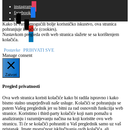
instagram
facebook
x
Kako bi vam omogućili bolje korisničko iskustvo, ova stranica
tiktok
pohranjuje kolačiće (cookies).
youtube
Nastavkom pregleda ovih web stranica slažete se sa korištenjem
linkedin
kolačića.
Postavke
PRIHVATI SVE
Manage consent
Zatvori
Pregled privatnosti
Ova web stranica koristi kolačiće kako bi radila ispravno i kako
bismo stalno unaprjeđivali naše usluge. Kolačići se pohranjuju se
putem Vašeg preglednik jer su bitni za rad osnovnih funkciija web
stranice. Koristimo i third-party kolačiće koji nam pomažu u
analiziranju i razumijevanju načina na koji koristite ovu web
stranicu. Ti će se kolačići pohraniti u Vaš preglednik samo uz vaš
pristanak. Imate mogućnost isključivanja ovih kolačića, ali