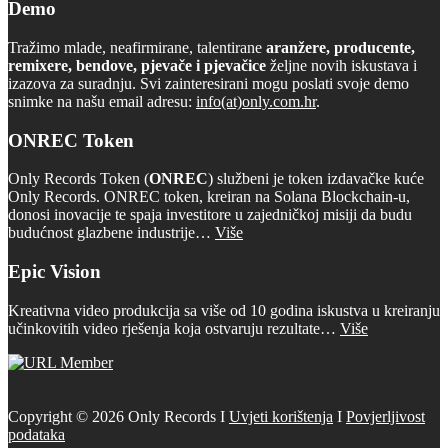
Demo
Tražimo mlade, neafirmirane, talentirane
aranžere, producente,
remixere, bendove, pjevače i pjevačice
željne novih iskustava i
izazova za suradnju. Svi zainteresirani mogu poslati svoje demo
snimke na našu email adresu:
info(at)only.com.hr
.
ONREC Token
Only Records Token (
ONREC
) službeni je token izdavačke kuće
Only Records. ONREC token, kreiran na Solana Blockchain-u,
donosi inovacije te spaja investitore u zajedničkoj misiji da budu
budućnost glazbene industrije…
Više
Epic Vision
Kreativna video produkcija sa više od 10 godina iskustva u kreiranju
učinkovitih video rješenja koja ostvaruju rezultate…
Više
Copyright © 2026 Only Records I
Uvjeti korištenja
I
Povjerljivost
podataka