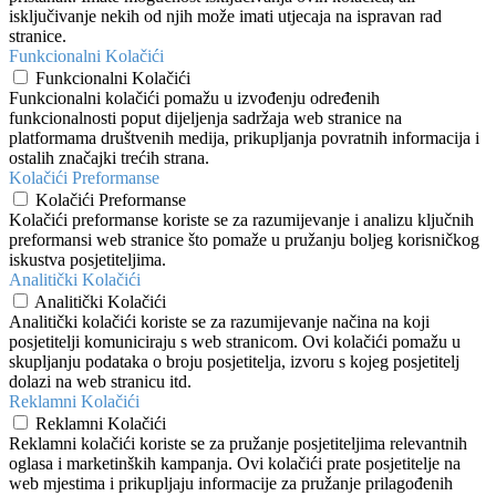
isključivanje nekih od njih može imati utjecaja na ispravan rad
stranice.
Funkcionalni Kolačići
Funkcionalni Kolačići
Funkcionalni kolačići pomažu u izvođenju određenih
funkcionalnosti poput dijeljenja sadržaja web stranice na
platformama društvenih medija, prikupljanja povratnih informacija i
ostalih značajki trećih strana.
Kolačići Preformanse
Kolačići Preformanse
Kolačići preformanse koriste se za razumijevanje i analizu ključnih
preformansi web stranice što pomaže u pružanju boljeg korisničkog
iskustva posjetiteljima.
Analitički Kolačići
Analitički Kolačići
Analitički kolačići koriste se za razumijevanje načina na koji
posjetitelji komuniciraju s web stranicom. Ovi kolačići pomažu u
skupljanju podataka o broju posjetitelja, izvoru s kojeg posjetitelj
dolazi na web stranicu itd.
Reklamni Kolačići
Reklamni Kolačići
Reklamni kolačići koriste se za pružanje posjetiteljima relevantnih
oglasa i marketinških kampanja. Ovi kolačići prate posjetitelje na
web mjestima i prikupljaju informacije za pružanje prilagođenih