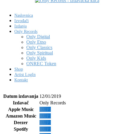
Naslovnica
Izvođači
Izdanja
Only Records
Only Digital
Only Etno
Only Classics
Only Spiritual
Only Kids
ONREC Token
Shop
Artist LogIn
Kontakt
Datum izdavanja
12/01/2019
Izdavač
Only Records
Apple Music
KUPI
Amazon Music
KUPI
Deezer
KUPI
Spotify
KUPI