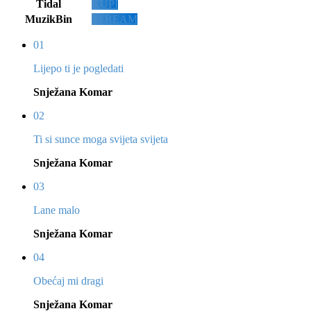
Tidal
KUPI
MuzikBin
STREAM
01
Lijepo ti je pogledati
Snježana Komar
02
Ti si sunce moga svijeta svijeta
Snježana Komar
03
Lane malo
Snježana Komar
04
Obećaj mi dragi
Snježana Komar