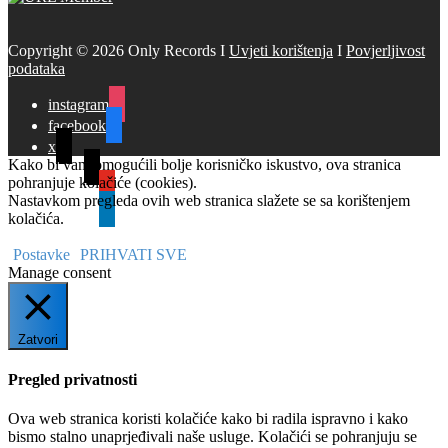
Copyright © 2026 Only Records I
Uvjeti korištenja
I
Povjerljivost
podataka
instagram
facebook
x
Kako bi vam omogućili bolje korisničko iskustvo, ova stranica
tiktok
pohranjuje kolačiće (cookies).
youtube
Nastavkom pregleda ovih web stranica slažete se sa korištenjem
linkedin
kolačića.
Postavke
PRIHVATI SVE
Manage consent
Zatvori
Pregled privatnosti
Ova web stranica koristi kolačiće kako bi radila ispravno i kako
bismo stalno unaprjeđivali naše usluge. Kolačići se pohranjuju se