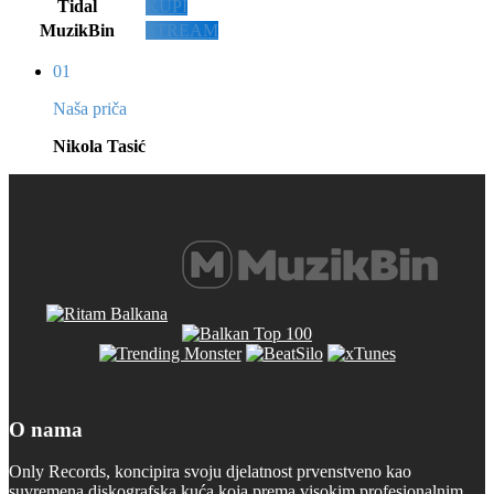
Tidal
KUPI
MuzikBin
STREAM
01
Naša priča
Nikola Tasić
O nama
Only Records, koncipira svoju djelatnost prvenstveno kao
suvremena diskografska kuća koja prema visokim profesionalnim