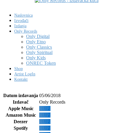
Naslovnica
Izvođači
Izdanja
Only Records
Only Digital
Only Etno
Only Classics
Only Spiritual
Only Kids
ONREC Token
Shop
Artist LogIn
Kontakt
Datum izdavanja
05/06/2018
Izdavač
Only Records
Apple Music
KUPI
Amazon Music
KUPI
Deezer
KUPI
Spotify
KUPI