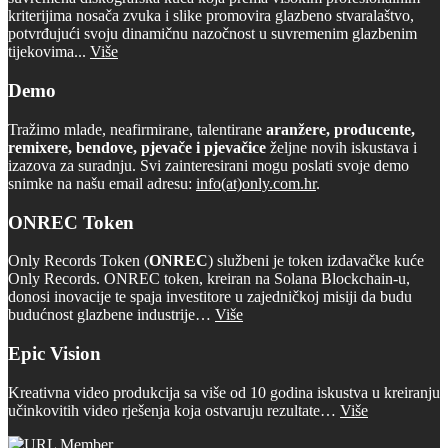
kriterijima nosača zvuka i slike promovira glazbeno stvaralaštvo,
potvrđujući svoju dinamičnu nazočnost u suvremenim glazbenim
tijekovima...
Više
Demo
Tražimo mlade, neafirmirane, talentirane
aranžere, producente,
remixere, bendove, pjevače i pjevačice
željne novih iskustava i
izazova za suradnju. Svi zainteresirani mogu poslati svoje demo
snimke na našu email adresu:
info(at)only.com.hr
.
ONREC Token
Only Records Token (
ONREC
) službeni je token izdavačke kuće
Only Records. ONREC token, kreiran na Solana Blockchain-u,
donosi inovacije te spaja investitore u zajedničkoj misiji da budu
budućnost glazbene industrije…
Više
Epic Vision
Kreativna video produkcija sa više od 10 godina iskustva u kreiranju
učinkovitih video rješenja koja ostvaruju rezultate…
Više