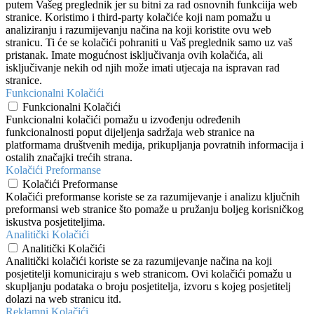
putem Vašeg preglednik jer su bitni za rad osnovnih funkciija web
stranice. Koristimo i third-party kolačiće koji nam pomažu u
analiziranju i razumijevanju načina na koji koristite ovu web
stranicu. Ti će se kolačići pohraniti u Vaš preglednik samo uz vaš
pristanak. Imate mogućnost isključivanja ovih kolačića, ali
isključivanje nekih od njih može imati utjecaja na ispravan rad
stranice.
Funkcionalni Kolačići
Funkcionalni Kolačići
Funkcionalni kolačići pomažu u izvođenju određenih
funkcionalnosti poput dijeljenja sadržaja web stranice na
platformama društvenih medija, prikupljanja povratnih informacija i
ostalih značajki trećih strana.
Kolačići Preformanse
Kolačići Preformanse
Kolačići preformanse koriste se za razumijevanje i analizu ključnih
preformansi web stranice što pomaže u pružanju boljeg korisničkog
iskustva posjetiteljima.
Analitički Kolačići
Analitički Kolačići
Analitički kolačići koriste se za razumijevanje načina na koji
posjetitelji komuniciraju s web stranicom. Ovi kolačići pomažu u
skupljanju podataka o broju posjetitelja, izvoru s kojeg posjetitelj
dolazi na web stranicu itd.
Reklamni Kolačići