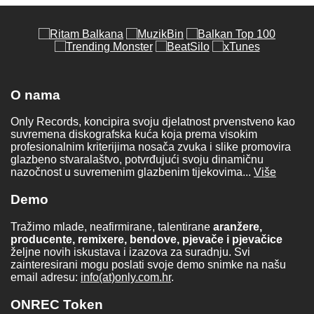
O nama
Only Records, koncipira svoju djelatnost prvenstveno kao
suvremena diskografska kuća koja prema visokim
profesionalnim kriterijima nosača zvuka i slike promovira
glazbeno stvaralaštvo, potvrđujući svoju dinamičnu
nazočnost u suvremenim glazbenim tijekovima...
Više
Demo
Tražimo mlade, neafirmirane, talentirane
aranžere,
producente, remixere, bendove, pjevače i pjevačice
željne novih iskustava i izazova za suradnju. Svi
zainteresirani mogu poslati svoje demo snimke na našu
email adresu:
info(at)only.com.hr
.
ONREC Token