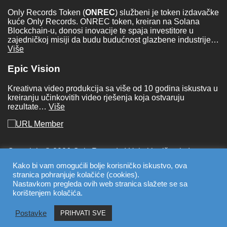
Only Records Token (
ONREC
) službeni je token izdavačke
kuće Only Records. ONREC token, kreiran na Solana
Blockchain-u, donosi inovacije te spaja investitore u
zajedničkoj misiji da budu budućnost glazbene industrije…
Više
Epic Vision
Kreativna video produkcija sa više od 10 godina iskustva u
kreiranju učinkovitih video rješenja koja ostvaruju
rezultate…
Više
Copyright © 2026 Only Records I
Uvjeti korištenja
I
Povjerljivost podataka
Kako bi vam omogućili bolje korisničko iskustvo, ova
stranica pohranjuje kolačiće (cookies).
instagram
Nastavkom pregleda ovih web stranica slažete se sa
facebook
korištenjem kolačića.
x
tiktok
Postavke
youtube
PRIHVATI SVE
linkedin