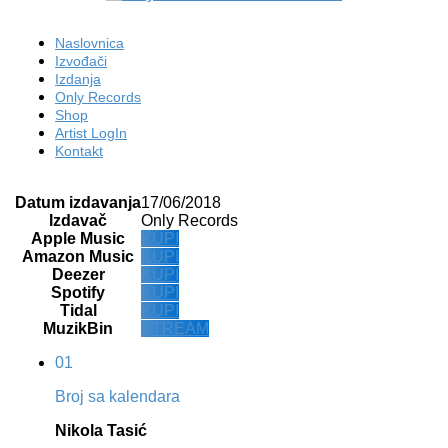
Naslovnica
Izvođači
Izdanja
Only Records
Shop
Artist LogIn
Kontakt
Datum izdavanja
17/06/2018
Izdavač
Only Records
Apple Music
KUPI
Amazon Music
KUPI
Deezer
KUPI
Spotify
KUPI
Tidal
KUPI
MuzikBin
STREAM
01
Broj sa kalendara
Nikola Tasić