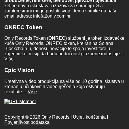
producente, remixere, bendove, pjevače i pjevačice
željne novih iskustava i izazova za suradnju. Svi
zainteresirani mogu poslati svoje demo snimke na našu
email adresu:
info(at)only.com.hr
.
ONREC Token
Only Records Token (
ONREC
) službeni je token izdavačke
kuće Only Records. ONREC token, kreiran na Solana
Blockchain-u, donosi inovacije te spaja investitore u
zajedničkoj misiji da budu budućnost glazbene industrije…
Više
Epic Vision
Kreativna video produkcija sa više od 10 godina iskustva u
kreiranju učinkovitih video rješenja koja ostvaruju
rezultate…
Više
Copyright © 2026 Only Records I
Uvjeti korištenja
I
Povjerljivost podataka