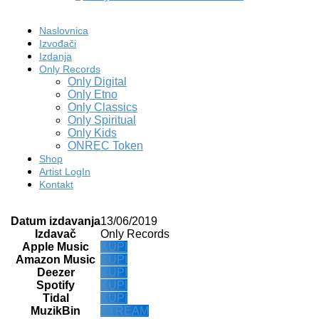
Naslovnica
Izvođači
Izdanja
Only Records
Only Digital
Only Etno
Only Classics
Only Spiritual
Only Kids
ONREC Token
Shop
Artist LogIn
Kontakt
Datum izdavanja
13/06/2019
Izdavač
Only Records
Apple Music
KUPI
Amazon Music
KUPI
Deezer
KUPI
Spotify
KUPI
Tidal
KUPI
MuzikBin
STREAM