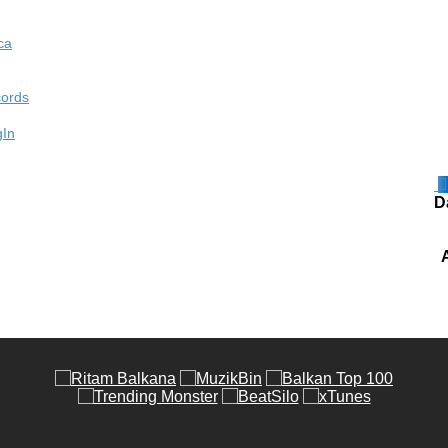
ca
cords
gIn
D