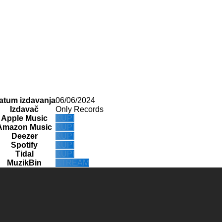
atum izdavanja
06/06/2024
Izdavač
Only Records
Apple Music
KUPI
Amazon Music
KUPI
Deezer
KUPI
Spotify
KUPI
Tidal
KUPI
MuzikBin
STREAM