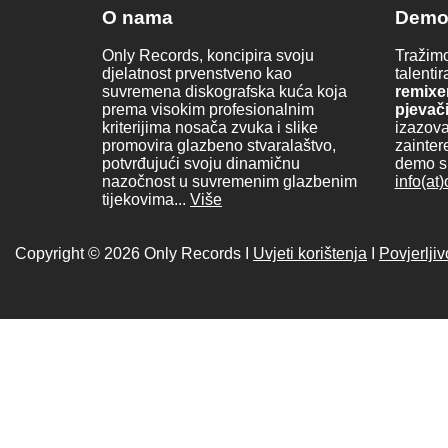
O nama
Dem
Only Records, koncipira svoju
Tražimo
djelatnost prvenstveno kao
talenti
suvremena diskografska kuća koja
remixe
prema visokim profesionalnim
pjevač
kriterijima nosača zvuka i slike
izazova
promovira glazbeno stvaralaštvo,
zainter
potvrđujući svoju dinamičnu
demo s
nazočnost u suvremenim glazbenim
info(at
tijekovima...
Više
Copyright © 2026 Only Records I
Uvjeti korištenja
I
Povjerlji