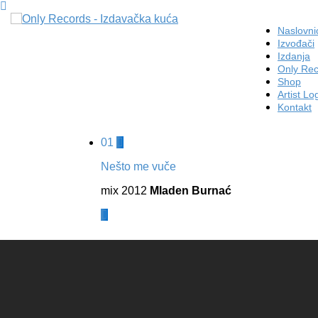
Naslovni
Izvođači
Izdanja
Only Re
Shop
Artist Lo
Kontakt
01
Nešto me vuče
mix 2012
Mladen Burnać