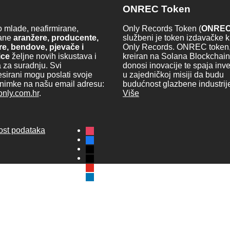
o
ONREC Token
 mlade, neafirmirane,
Only Records Token (
ONRE
rane
aranžere, producente,
službeni je token izdavačke 
re, bendove, pjevače i
Only Records. ONREC token
ice
željne novih iskustava i
kreiran na Solana Blockchain
 za suradnju. Svi
donosi inovacije te spaja inve
esirani mogu poslati svoje
u zajedničkoj misiji da budu
nimke na našu email adresu:
budućnost glazbene industri
)only.com.hr
.
Više
instagram
vost podataka
facebook
x
tiktok
youtube
linkedin