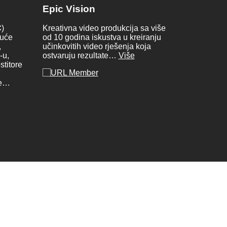
Epic Vision
C
)
Kreativna video produkcija sa više
kuće
od 10 godina iskustva u kreiranju
,
učinkovitih video rješenja koja
-u,
ostvaruju rezultate…
Više
stitore
je…