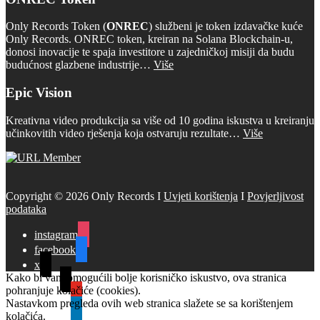
Only Records Token (
ONREC
) službeni je token izdavačke kuće
Only Records. ONREC token, kreiran na Solana Blockchain-u,
donosi inovacije te spaja investitore u zajedničkoj misiji da budu
budućnost glazbene industrije…
Više
Epic Vision
Kreativna video produkcija sa više od 10 godina iskustva u kreiranju
učinkovitih video rješenja koja ostvaruju rezultate…
Više
Copyright © 2026 Only Records I
Uvjeti korištenja
I
Povjerljivost
podataka
instagram
facebook
x
Kako bi vam omogućili bolje korisničko iskustvo, ova stranica
tiktok
pohranjuje kolačiće (cookies).
youtube
Nastavkom pregleda ovih web stranica slažete se sa korištenjem
linkedin
kolačića.