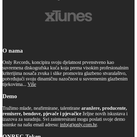
O nama
Only Records, koncipira svoju djelatnost prvenstveno kao
suvremena diskografska kuća koja prema visokim profesionalnim
kriterijima nosača zvuka i slike promovira glazbeno stvaralaštvo,
potvrđujući svoju dinamičnu nazočnost u suvremenim glazbenim
tijekovima...
Više
Demo
Tražimo mlade, neafirmirane, talentirane
aranžere, producente,
remixere, bendove, pjevače i pjevačice
željne novih iskustava i
izazova za suradnju. Svi zainteresirani mogu poslati svoje demo
snimke na našu email adresu:
info(at)only.com.hr
.
ONREC Token