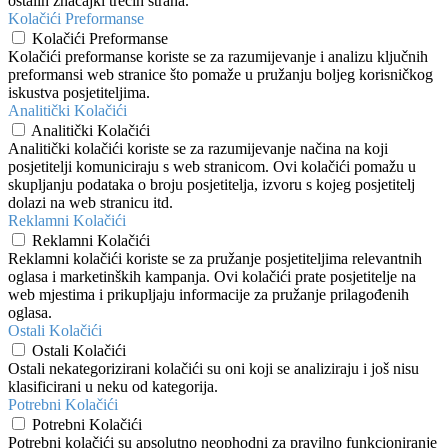
ostalih značajki trećih strana.
Kolačići Preformanse
Kolačići Preformanse
Kolačići preformanse koriste se za razumijevanje i analizu ključnih
preformansi web stranice što pomaže u pružanju boljeg korisničkog
iskustva posjetiteljima.
Analitički Kolačići
Analitički Kolačići
Analitički kolačići koriste se za razumijevanje načina na koji
posjetitelji komuniciraju s web stranicom. Ovi kolačići pomažu u
skupljanju podataka o broju posjetitelja, izvoru s kojeg posjetitelj
dolazi na web stranicu itd.
Reklamni Kolačići
Reklamni Kolačići
Reklamni kolačići koriste se za pružanje posjetiteljima relevantnih
oglasa i marketinških kampanja. Ovi kolačići prate posjetitelje na
web mjestima i prikupljaju informacije za pružanje prilagođenih
oglasa.
Ostali Kolačići
Ostali Kolačići
Ostali nekategorizirani kolačići su oni koji se analiziraju i još nisu
klasificirani u neku od kategorija.
Potrebni Kolačići
Potrebni Kolačići
Potrebni kolačići su apsolutno neophodni za pravilno funkcioniranje