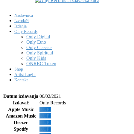
Naslovnica
Izvođači
Izdanja
Only Records
Only Digital
Only Etno
Only Classics
Only Spiritual
Only Kids
ONREC Token
Shop
Artist LogIn
Kontakt
Datum izdavanja
06/02/2021
Izdavač
Only Records
Apple Music
KUPI
Amazon Music
KUPI
Deezer
KUPI
Spotify
KUPI