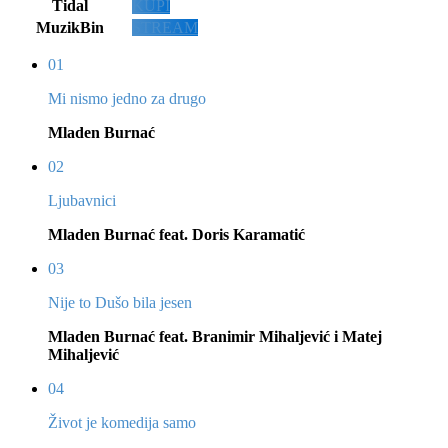
Tidal
KUPI
MuzikBin
STREAM
01
Mi nismo jedno za drugo
Mladen Burnać
02
Ljubavnici
Mladen Burnać feat. Doris Karamatić
03
Nije to Dušo bila jesen
Mladen Burnać feat. Branimir Mihaljević i Matej
Mihaljević
04
Život je komedija samo