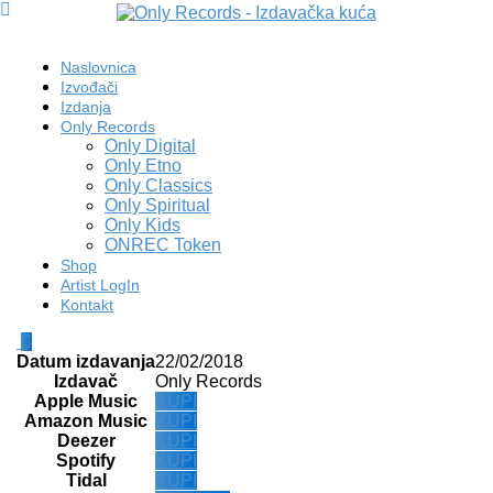
Naslovnica
Izvođači
Izdanja
Only Records
Only Digital
Only Etno
Only Classics
Only Spiritual
Only Kids
ONREC Token
Shop
Artist LogIn
Kontakt
Datum izdavanja
22/02/2018
Izdavač
Only Records
Apple Music
KUPI
Amazon Music
KUPI
Deezer
KUPI
Spotify
KUPI
Tidal
KUPI