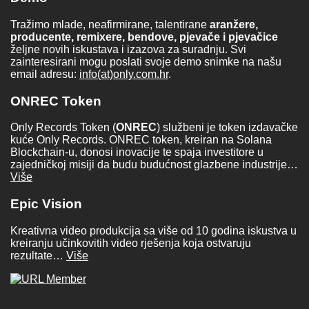
Tražimo mlade, neafirmirane, talentirane
aranžere,
producente, remixere, bendove, pjevače i pjevačice
željne novih iskustava i izazova za suradnju. Svi
zainteresirani mogu poslati svoje demo snimke na našu
email adresu:
info(at)only.com.hr
.
ONREC Token
Only Records Token (
ONREC
) službeni je token izdavačke
kuće Only Records. ONREC token, kreiran na Solana
Blockchain-u, donosi inovacije te spaja investitore u
zajedničkoj misiji da budu budućnost glazbene industrije…
Više
Epic Vision
Kreativna video produkcija sa više od 10 godina iskustva u
kreiranju učinkovitih video rješenja koja ostvaruju
rezultate…
Više