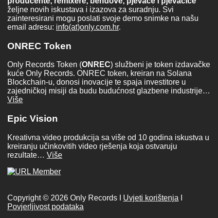
producente, remixere, bendove, pjevače i pjevačice
željne novih iskustava i izazova za suradnju. Svi
zainteresirani mogu poslati svoje demo snimke na našu
email adresu:
info(at)only.com.hr
.
ONREC Token
Only Records Token (
ONREC
) službeni je token izdavačke
kuće Only Records. ONREC token, kreiran na Solana
Blockchain-u, donosi inovacije te spaja investitore u
zajedničkoj misiji da budu budućnost glazbene industrije…
Više
Epic Vision
Kreativna video produkcija sa više od 10 godina iskustva u
kreiranju učinkovitih video rješenja koja ostvaruju
rezultate…
Više
Copyright © 2026 Only Records I
Uvjeti korištenja
I
Povjerljivost podataka