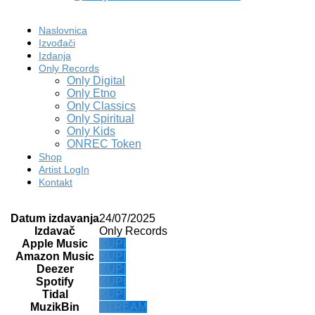
Naslovnica
Izvođači
Izdanja
Only Records
Only Digital
Only Etno
Only Classics
Only Spiritual
Only Kids
ONREC Token
Shop
Artist LogIn
Kontakt
Datum izdavanja
24/07/2025
Izdavač
Only Records
Apple Music
KUPI
Amazon Music
KUPI
Deezer
KUPI
Spotify
KUPI
Tidal
KUPI
MuzikBin
STREAM