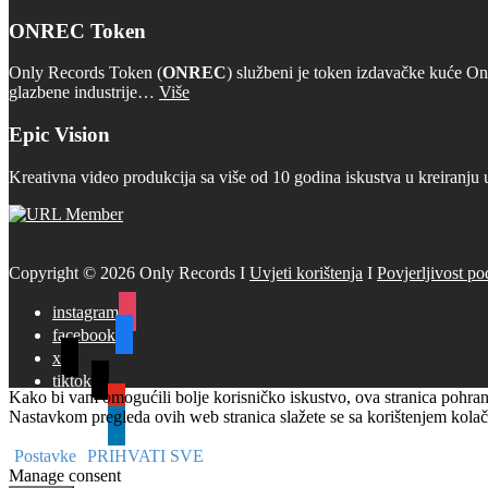
ONREC Token
Only Records Token (
ONREC
) službeni je token izdavačke kuće On
glazbene industrije…
Više
Epic Vision
Kreativna video produkcija sa više od 10 godina iskustva u kreiranju 
Copyright © 2026 Only Records I
Uvjeti korištenja
I
Povjerljivost po
instagram
facebook
x
tiktok
Kako bi vam omogućili bolje korisničko iskustvo, ova stranica pohranj
youtube
Nastavkom pregleda ovih web stranica slažete se sa korištenjem kolač
linkedin
Postavke
PRIHVATI SVE
Manage consent