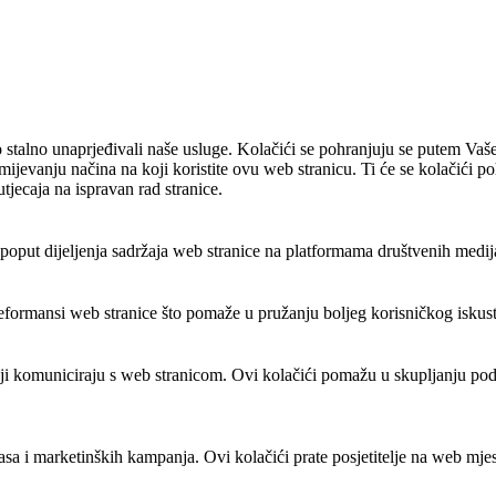
 stalno unaprjeđivali naše usluge. Kolačići se pohranjuju se putem Vaše
umijevanju načina na koji koristite ovu web stranicu. Ti će se kolačići 
utjecaja na ispravan rad stranice.
put dijeljenja sadržaja web stranice na platformama društvenih medija, p
reformansi web stranice što pomaže u pružanju boljeg korisničkog iskustv
elji komuniciraju s web stranicom. Ovi kolačići pomažu u skupljanju podat
lasa i marketinških kampanja. Ovi kolačići prate posjetitelje na web mjes