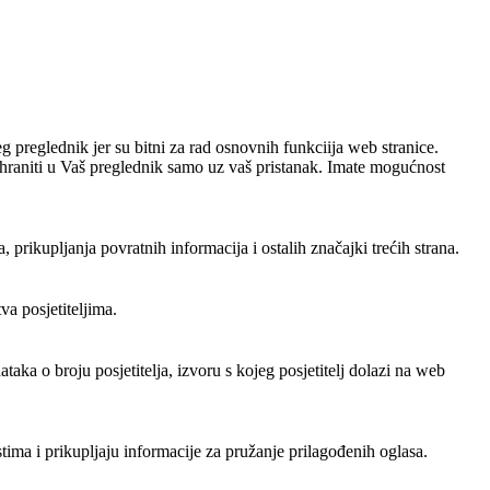
g preglednik jer su bitni za rad osnovnih funkciija web stranice.
pohraniti u Vaš preglednik samo uz vaš pristanak. Imate mogućnost
rikupljanja povratnih informacija i ostalih značajki trećih strana.
a posjetiteljima.
aka o broju posjetitelja, izvoru s kojeg posjetitelj dolazi na web
tima i prikupljaju informacije za pružanje prilagođenih oglasa.