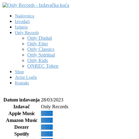
Naslovnica
Izvođači
Izdanja
Only Records
Only Digital
Only Etno
Only Classics
Only Spiritual
Only Kids
ONREC Token
Shop
Artist LogIn
Kontakt
Datum izdavanja
28/03/2023
Izdavač
Only Records
Apple Music
KUPI
Amazon Music
KUPI
Deezer
KUPI
Spotify
KUPI