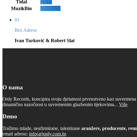
Tidal
KUPI
MuzikBin
STREAM
01
Bez Adrese
Ivan Turković & Robert Slat
O nama
Only Records, koncipira svoju djelatnost prvenstveno kao suvremena d
dinamičnu nazočnost u suvremenim glazbenim tijekovima...
Više
Demo
Tražimo mlade, neafirmirane, talentirane
aranžere, producente, remi
email adresu:
info(at)only.com.hr
.