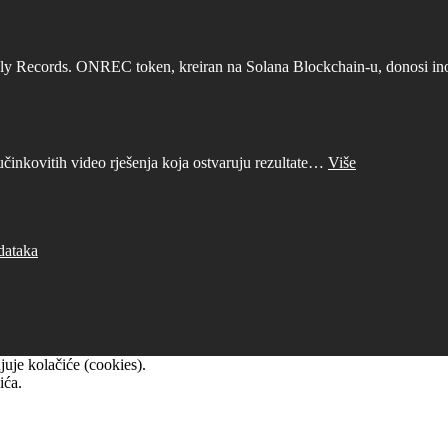
ly Records. ONREC token, kreiran na Solana Blockchain-u, donosi inova
učinkovitih video rješenja koja ostvaruju rezultate…
Više
dataka
uje kolačiće (cookies).
ića.