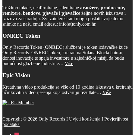
Tražimo mlade, neafirmirane, talentirane
aranžere, producente,
remixere, bendove, pjevače i pjevačice
željne novih iskustava i
izazova za suradnju. Svi zainteresirani mogu poslati svoje demo
snimke na našu email adresu:
info(at)only.com.hr
.
ONREC Token
Only Records Token (
ONREC
) službeni je token izdavačke kuće
Only Records. ONREC token, kreiran na Solana Blockchain-u,
donosi inovacije te spaja investitore u zajedničkoj misiji da budu
budućnost glazbene industrije…
Više
Epic Vision
Kreativna video produkcija sa više od 10 godina iskustva u kreiranju
učinkovitih video rješenja koja ostvaruju rezultate…
Više
Copyright © 2026 Only Records I
Uvjeti korištenja
I
Povjerljivost
podataka
instagram