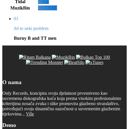
Tidal
KUPI
MuzikBin
STREAM
01
Jel to neki problem
Burny B and TT men
O nama
Only Records, koncipira svoju djelatnost prvenstveno kao
suvremena diskografska kuća koja prema visokim profesionalnim
kriterijima nosača zvuka i slike promovira glazbeno stvaralaštvo,
potvrđujući svoju dinamičnu nazočnost u suvremenim glazbenim
tijekovima...
Više
Demo