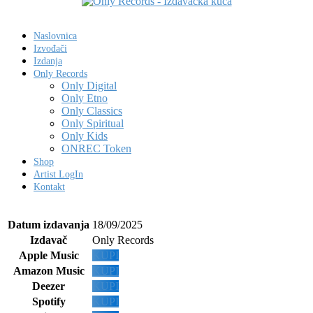
Naslovnica
Izvođači
Izdanja
Only Records
Only Digital
Only Etno
Only Classics
Only Spiritual
Only Kids
ONREC Token
Shop
Artist LogIn
Kontakt
Datum izdavanja
18/09/2025
Izdavač
Only Records
Apple Music
KUPI
Amazon Music
KUPI
Deezer
KUPI
Spotify
KUPI