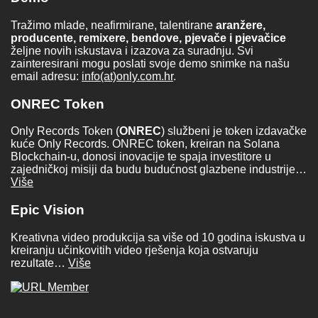
Tražimo mlade, neafirmirane, talentirane
aranžere,
producente, remixere, bendove, pjevače i pjevačice
željne novih iskustava i izazova za suradnju. Svi
zainteresirani mogu poslati svoje demo snimke na našu
email adresu:
info(at)only.com.hr
.
ONREC Token
Only Records Token (
ONREC
) službeni je token izdavačke
kuće Only Records. ONREC token, kreiran na Solana
Blockchain-u, donosi inovacije te spaja investitore u
zajedničkoj misiji da budu budućnost glazbene industrije…
Više
Epic Vision
Kreativna video produkcija sa više od 10 godina iskustva u
kreiranju učinkovitih video rješenja koja ostvaruju
rezultate…
Više