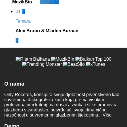
MuzikBin
STREAM
01
Tamara
Alex Bruno & Mladen Burnać
O nama
Only Records, koncipira svoju djelatnost prvenstveno kao
suvremena diskografska kuća koja prema visokim
profesionalnim kriterijima nosača zvuka i slike promovira
glazbeno stvaralaštvo, potvrđujući svoju dinamičnu
nazočnost u suvremenim glazbenim tijekovima...
Više
Demo