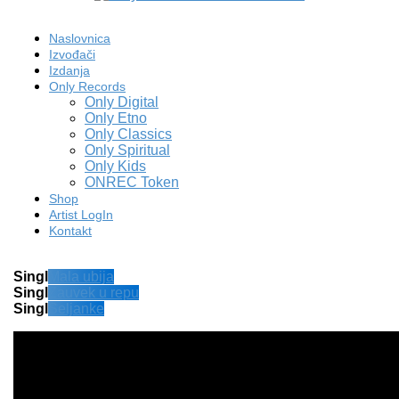
Naslovnica
Izvođači
Izdanja
Only Records
Only Digital
Only Etno
Only Classics
Only Spiritual
Only Kids
ONREC Token
Shop
Artist LogIn
Kontakt
Singl
Mala ubija
Singl
Zauvek u repu
Singl
Seljanke