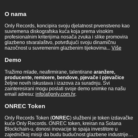
O nama
Only Records, koncipira svoju djelatnost prvenstveno kao
suvremena diskografska kuća koja prema visokim
profesionalnim kriterijima nosača zvuka i slike promovira
glazbeno stvaralaštvo, potvrđujući svoju dinamičnu
nazočnost u suvremenim glazbenim tijekovima...
Više
Demo
Tražimo mlade, neafirmirane, talentirane
aranžere,
producente, remixere, bendove, pjevače i pjevačice
željne novih iskustava i izazova za suradnju. Svi
zainteresirani mogu poslati svoje demo snimke na našu
email adresu:
info(at)only.com.hr
.
ONREC Token
Only Records Token (
ONREC
) službeni je token izdavačke
kuće Only Records. ONREC token, kreiran na Solana
Blockchain-u, donosi inovacije te spaja investitore u
zajedničkoj misiji da budu budućnost glazbene industrije…