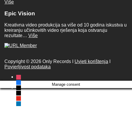
Više
Epic Vision
Kreativna video produkcija sa više od 10 godina iskustva u
kreiranju učinkovitih video rješenja koja ostvaruju
rezultate…
Više
Copyright © 2026 Only Records I
Uvjeti korištenja
I
Povjerljivost podataka
instagram
facebook
Manage consent
x
tiktok
youtube
linkedin