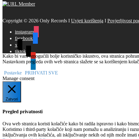
Copyright © 2026 Only Records I
Uvjeti korištenja
I
Povjerljivost po
instagram
facebook
x
tiktok
Kako bi vam omogućili bolje korisničko iskustvo, ova stranica pohranj
youtube
Nastavkom pregleda ovih web stranica slažete se sa korištenjem kolač
linkedin
Postavke
PRIHVATI SVE
Manage consent
Zatvori
Pregled privatnosti
Ova web stranica koristi kolačiće kako bi radila ispravno i kako bismo
Koristimo i third-party kolačiće koji nam pomažu u analiziranju i raz
isključivanja ovih kolačića, ali isključivanje nekih od njih može imati 