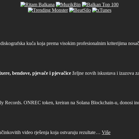
iskografska kuća koja prema visokim profesionalnim kriterijima nosača
xere, bendove, pjevače i pjevačice
željne novih iskustava i izazova z
ly Records. ONREC token, kreiran na Solana Blockchain-u, donosi inova
učinkovitih video rješenja koja ostvaruju rezultate…
Više