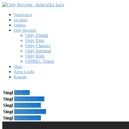
Naslovnica
Izvođači
Izdanja
Only Records
Only Digital
Only Etno
Only Classics
Only Spiritual
Only Kids
ONREC Token
Shop
Artist LogIn
Kontakt
Singl
Vrati me
Singl
Čekam te čekam
Singl
Dani dani dani
Singl
Dobrodošla srećo
Singl
Volim te volim