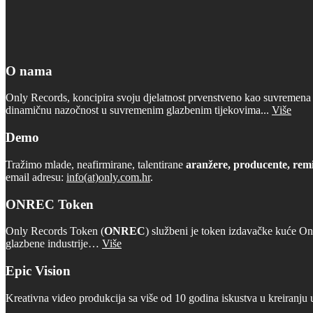
O nama
Only Records, koncipira svoju djelatnost prvenstveno kao suvremena d
dinamičnu nazočnost u suvremenim glazbenim tijekovima...
Više
Demo
Tražimo mlade, neafirmirane, talentirane
aranžere, producente, remi
email adresu:
info(at)only.com.hr
.
ONREC Token
Only Records Token (
ONREC
) službeni je token izdavačke kuće On
glazbene industrije…
Više
Epic Vision
Kreativna video produkcija sa više od 10 godina iskustva u kreiranju 