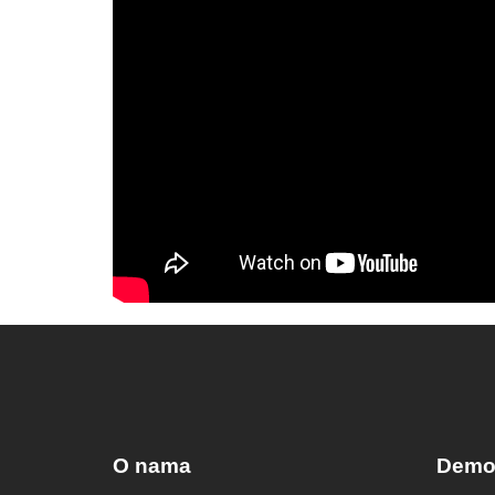
O nama
Dem