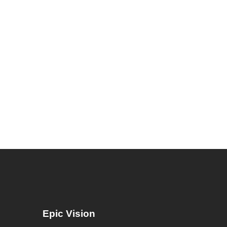
Epic Vision